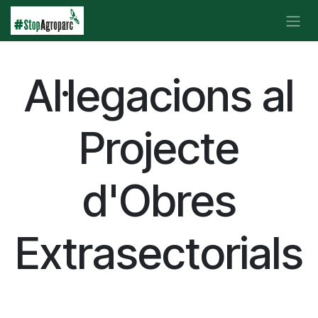
Skip to Content
Al·legacions al
Projecte
d'Obres
Extrasectorials