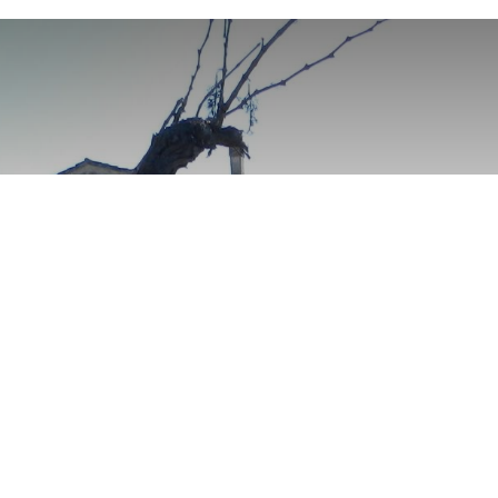
Comencen els 'nous
paisatges' Ametller
Origen?