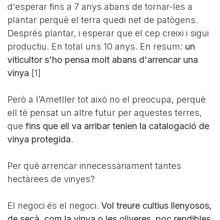
d'esperar fins a 7 anys abans de tornar-les a
plantar perquè el terra quedi net de patògens.
Després plantar, i esperar que el cep creixi i sigui
productiu. En total uns 10 anys. En resum:
un
viticultor s'ho pensa molt abans d'arrencar una
vinya
[1]
Però a l’Ametller tot això no el preocupa, perquè
ell té pensat un altre futur per aquestes terres,
que
fins que ell va arribar tenien la catalogació de
vinya protegida
.
Per què arrencar innecessàriament tantes
hectàrees de vinyes?
El negoci és el negoci.
Vol treure cultius llenyosos,
de secà, com la vinya o les oliveres, poc rendibles