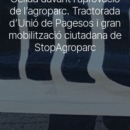
de l’agroparc. Tractorada
d’Unió de Pagesos i gran
mobilització ciutadana de
StopAgroparc