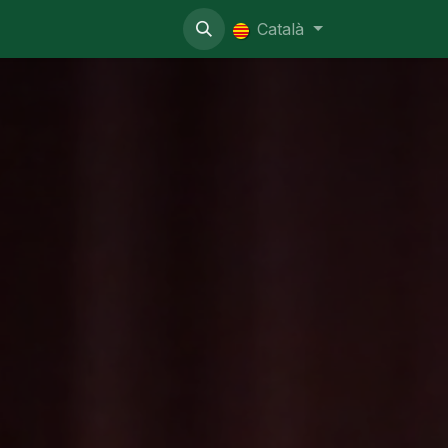
nistratiu
Català