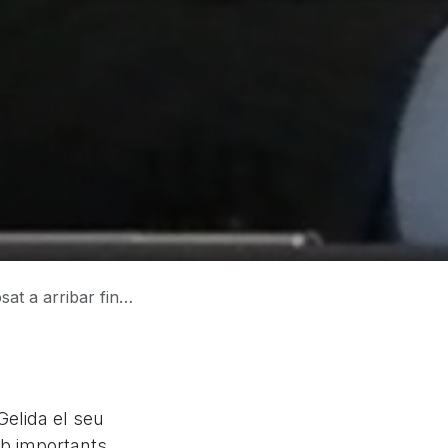
cte d’Ametller Orígen a l’Alt Penedès
Gelida el seu
mb importants