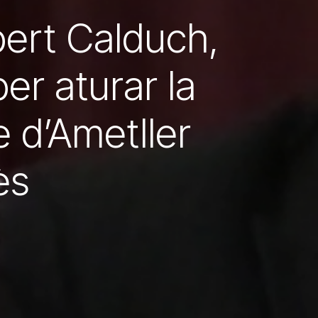
bert Calduch,
per aturar la
 d’Ametller
ès