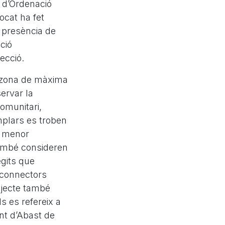
a d’Ordenació
ocat ha fet
 presència de
ció
tecció.
a zona de màxima
servar la
comunitari,
mplars es troben
e menor
 també consideren
egits que
 connectors
rojecte també
s es refereix a
nt d’Abast de