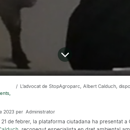
L’advocat de StopAgroparc, Albert Calduch, disposat a arribar fins al final per aturar la implantació del marcoproje
ents,
de 2023
per
Administrator
21 de febrer, la plataforma ciutadana ha presentat a 
Calduch
, reconegut especialista en dret ambiental a