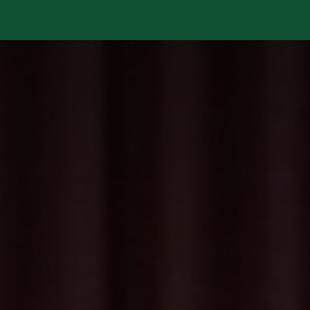
stà passant?
Manifest
Publicacions
Contenciós admi