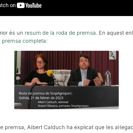
rior és un
resum de la roda de premsa
. En aquest en
e premsa completa
:
e premsa, Albert Calduch ha explicat que les al·legac