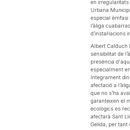
en irregularitat
Urbana Municipal
especial èmfasi
l’àliga cuabarra
d’instal·lacions 
Albert Calduch h
sensibilitat de 
presència d'aque
especialment en
íntegrament dins
afectació a l’àl
que no s’ha aval
garanteixen el m
ecològics es rec
afectarà Sant Ll
Gelida, per tant