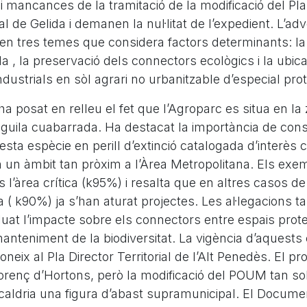
s i mancances de la tramitació de la modificació del Pl
 de Gelida i demanen la nul·litat de l’expedient. L’adv
 en tres temes que considera factors determinants: la
da , la preservació dels connectors ecològics i la ubica
industrials en sòl agrari no urbanitzable d’especial pro
a posat en relleu el fet que l’Agroparc es situa en l
l’àguila cuabarrada. Ha destacat la importància de con
sta espècie en perill d’extinció catalogada d’interès 
 un àmbit tan pròxim a l’Àrea Metropolitana. Els exe
 l’àrea crítica (k95%) i resalta que en altres casos d
iga ( k90%) ja s’han aturat projectes. Les al·legacions
uat l’impacte sobre els connectors entre espais prot
anteniment de la biodiversitat. La vigència d’aquests
oneix al Pla Director Territorial de l’Alt Penedès. El p
orenç d’Hortons, però la modificació del POUM tan sol
 caldria una figura d’abast supramunicipal. El Docume