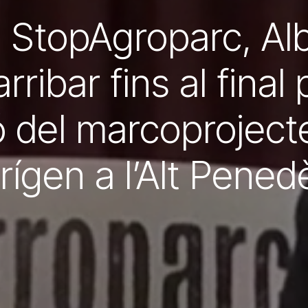
 StopAgroparc, Al
rribar fins al final 
ó del marcoprojecte
rígen a l’Alt Pened