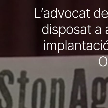
L’advocat de
disposat a a
implantaci
O