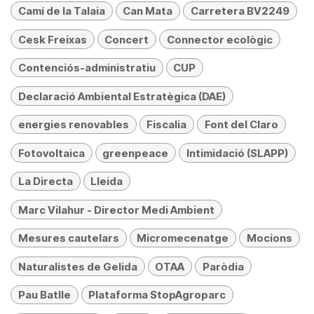
Camí de la Talaia
Can Mata
Carretera BV2249
Cesk Freixas
Concert
Connector ecològic
Contenciós-administratiu
CUP
Declaració Ambiental Estratègica (DAE)
energies renovables
Fiscalia
Font del Claro
Fotovoltaica
greenpeace
Intimidació (SLAPP)
La Directa
Lleida
Marc Vilahur - Director Medi Ambient
Mesures cautelars
Micromecenatge
Mocions
Naturalistes de Gelida
OTAA
Paròdia
Pau Batlle
Plataforma StopAgroparc