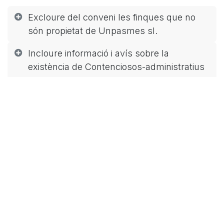
Excloure del conveni les finques que no
són propietat de Unpasmes sl.
Incloure informació i avís sobre la
existència de Contenciosos-administratius
oberts.
Salvaguardar responsabilitats del
l'ajuntament en relació a la carretera
Un inici de moviments de terra, sense el
permís del Servei de Fauna, podria posar
en greu perill la protecció de la parella
d'àligues
Incloure un representant de l’Ajuntament
de Sant Llorenç d’Hortons en la Comissió