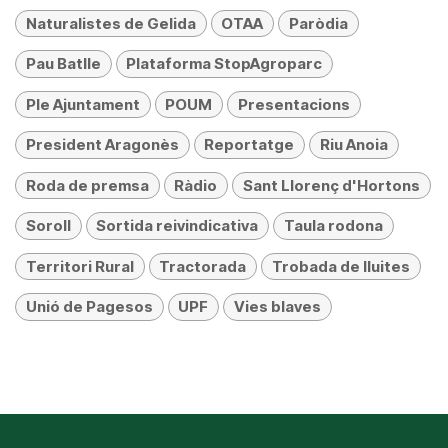
Naturalistes de Gelida
OTAA
Paròdia
Pau Batlle
Plataforma StopAgroparc
Ple Ajuntament
POUM
Presentacions
President Aragonès
Reportatge
Riu Anoia
Roda de premsa
Ràdio
Sant Llorenç d'Hortons
Soroll
Sortida reivindicativa
Taula rodona
Territori Rural
Tractorada
Trobada de lluites
Unió de Pagesos
UPF
Vies blaves