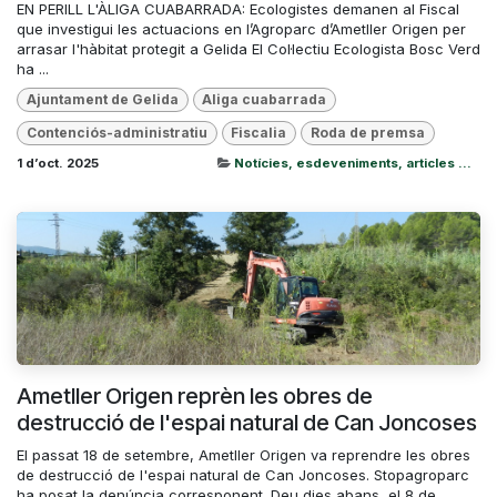
EN PERILL L'ÀLIGA CUABARRADA: Ecologistes demanen al Fiscal
que investigui les actuacions en l’Agroparc d’Ametller Origen per
arrasar l'hàbitat protegit a Gelida El Col·lectiu Ecologista Bosc Verd
ha ...
Ajuntament de Gelida
Aliga cuabarrada
Contenciós-administratiu
Fiscalia
Roda de premsa
1 d’oct. 2025
Notícies, esdeveniments, articles ...
Ametller Origen reprèn les obres de
destrucció de l'espai natural de Can Joncoses
El passat 18 de setembre, Ametller Origen va reprendre les obres
de destrucció de l'espai natural de Can Joncoses. Stopagroparc
ha posat la denúncia corresponent. Deu dies abans, el 8 de