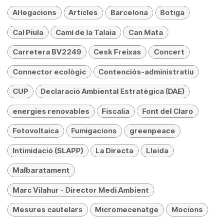
Al·legacions
Articles
Barcelona
Botiga
Cal Piula
Camí de la Talaia
Can Mata
Carretera BV2249
Cesk Freixas
Concert
Connector ecològic
Contenciós-administratiu
CUP
Declaració Ambiental Estratègica (DAE)
energies renovables
Fiscalia
Font del Claro
Fotovoltaica
Fumigacions
greenpeace
Intimidació (SLAPP)
La Directa
Lleida
Malbaratament
Marc Vilahur - Director Medi Ambient
Mesures cautelars
Micromecenatge
Mocions