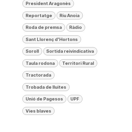
President Aragonès
Reportatge
Riu Anoia
Roda de premsa
Ràdio
Sant Llorenç d'Hortons
Soroll
Sortida reivindicativa
Taula rodona
Territori Rural
Tractorada
Trobada de lluites
Unió de Pagesos
UPF
Vies blaves