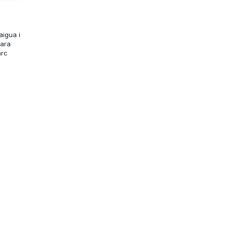
aigua i
cara
arc