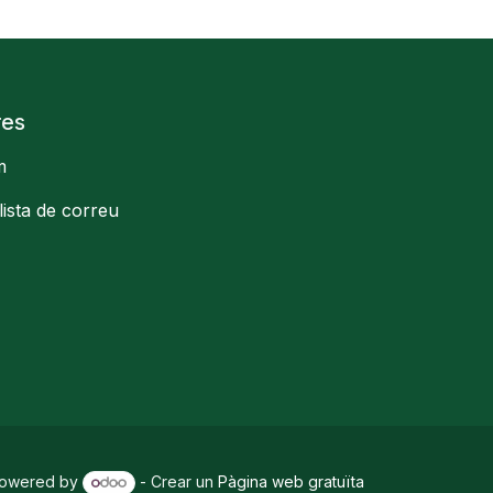
res
m
llista de correu
owered by
- Crear un
Pàgina web gratuïta