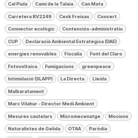
Cal Piula
Camí de la Talaia
Can Mata
Carretera BV2249
Cesk Freixas
Concert
Connector ecològic
Contenciós-administratiu
CUP
Declaració Ambiental Estratègica (DAE)
energies renovables
Fiscalia
Font del Claro
Fotovoltaica
Fumigacions
greenpeace
Intimidació (SLAPP)
La Directa
Lleida
Malbaratament
Marc Vilahur - Director Medi Ambient
Mesures cautelars
Micromecenatge
Mocions
Naturalistes de Gelida
OTAA
Paròdia