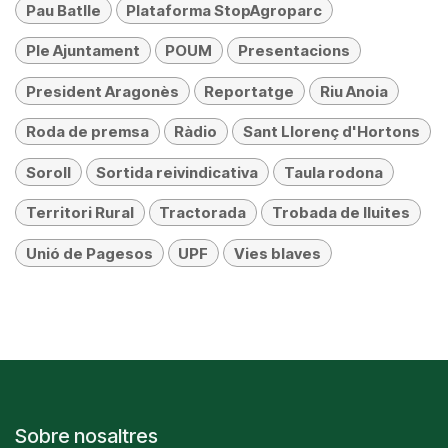
Pau Batlle
Plataforma StopAgroparc
Ple Ajuntament
POUM
Presentacions
President Aragonès
Reportatge
Riu Anoia
Roda de premsa
Ràdio
Sant Llorenç d'Hortons
Soroll
Sortida reivindicativa
Taula rodona
Territori Rural
Tractorada
Trobada de lluites
Unió de Pagesos
UPF
Vies blaves
Sobre nosaltres