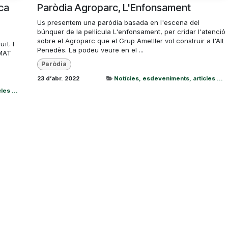
nca
Paròdia Agroparc, L'Enfonsament
Us presentem una paròdia basada en l'escena del
búnquer de la pel·lícula L'enfonsament, per cridar l'atenció
sobre el Agroparc que el Grup Ametller vol construir a l'Alt
ït. I
Penedès. La podeu veure en el ...
 MAT
Paròdia
23 d’abr. 2022
Notícies, esdeveniments, articles ...
es ...