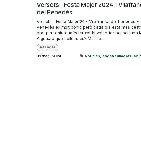
Versots - Festa Major 2024 - Vilafra
del Penedès
Versots - Festa Major’24 - Vilafranca del Penedès El
Penedès és molt bonic però cada dia està més destru
ara, per tenir-lo més trinxat hi volen fer passar una
Algú sap què collons és? Molt fà...
Paròdia
31 d’ag. 2024
Notícies, esdeveniments, articl