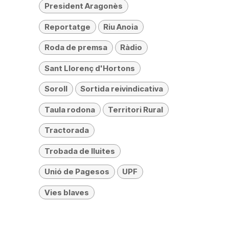
President Aragonès
Reportatge
Riu Anoia
Roda de premsa
Ràdio
Sant Llorenç d'Hortons
Soroll
Sortida reivindicativa
Taula rodona
Territori Rural
Tractorada
Trobada de lluites
Unió de Pagesos
UPF
Vies blaves