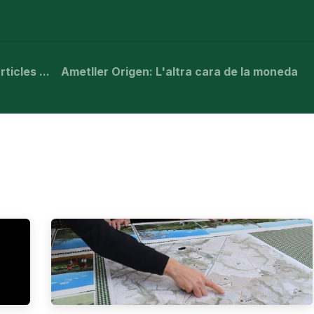
stà passant?
Manifest
Publicacions
Contenciós admi
ticles ...
Ametller Origen: L'altra cara de la moneda