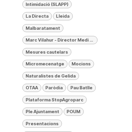
Intimidació (SLAPP)
La Directa
Lleida
Malbaratament
Marc Vilahur - Director Medi Ambient
Mesures cautelars
Micromecenatge
Mocions
Naturalistes de Gelida
OTAA
Paròdia
Pau Batlle
Plataforma StopAgroparc
Ple Ajuntament
POUM
Presentacions