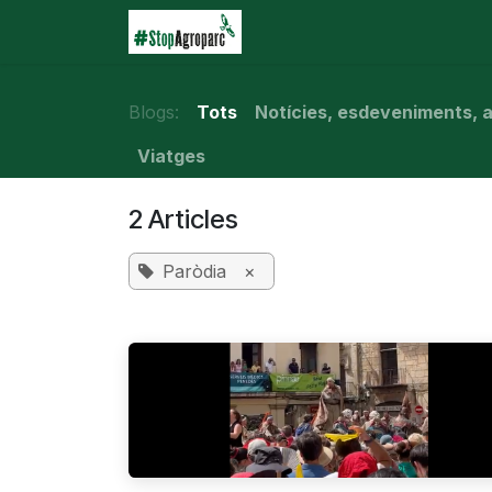
Skip to Content
Inici
Agroparc
Què e
Blogs:
Tots
Notícies, esdeveniments, ar
Viatges
2 Articles
Paròdia
×