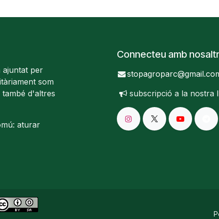
Connecteu amb nosalt
 ajuntat per
stopagroparc@gmail.co
ritàriament som
 també d'altres
subscripció a la nostra
omú: aturar
P