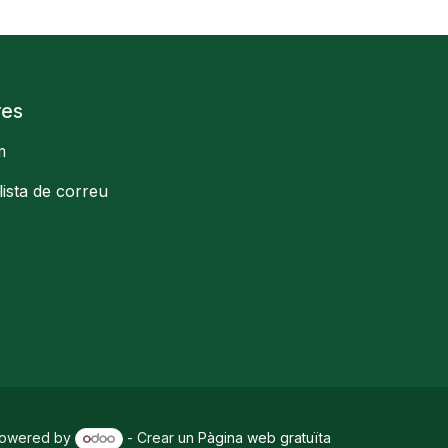
res
m
llista de correu
owered by
- Crear un
Pàgina web gratuïta