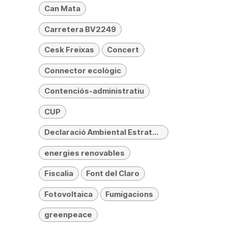
Can Mata
Carretera BV2249
Cesk Freixas
Concert
Connector ecològic
Contenciós-administratiu
CUP
Declaració Ambiental Estratègica (DAE)
energies renovables
Fiscalia
Font del Claro
Fotovoltaica
Fumigacions
greenpeace