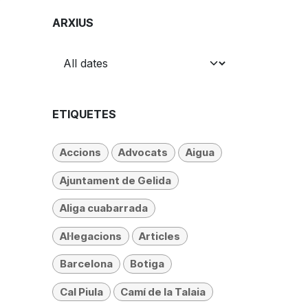
ARXIUS
ETIQUETES
Accions
Advocats
Aigua
Ajuntament de Gelida
Aliga cuabarrada
Al·legacions
Articles
Barcelona
Botiga
Cal Piula
Camí de la Talaia