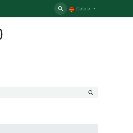
nistratiu
Català
)