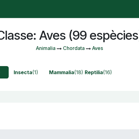
stà passant?
Manifest
Publicacions
Contenciós admi
Classe: Aves (99 espècies
Animalia
Chordata
Aves
)
Insecta
(1)
Mammalia
(18)
Reptilia
(16)