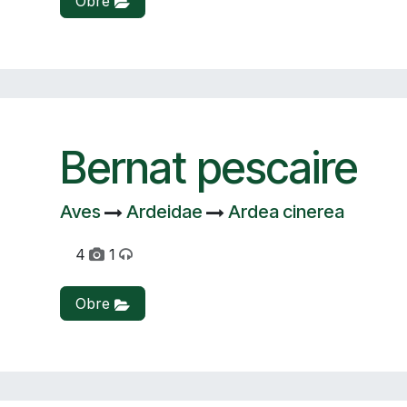
Obre
Bernat pescaire
Aves
Ardeidae
Ardea cinerea
4
1
Obre