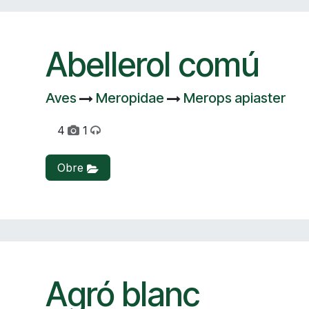
Abellerol comú
Aves
Meropidae
Merops apiaster
4
1
Obre
Agró blanc