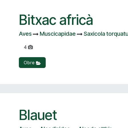
Bitxac africà
Aves
Muscicapidae
Saxicola torquat
4
Obre
Blauet