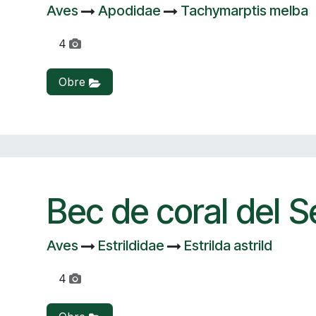
Aves
Apodidae
Tachymarptis melba
4
Obre
Bec de coral del 
Aves
Estrildidae
Estrilda astrild
4