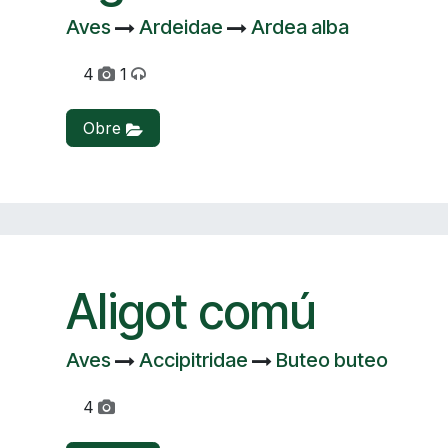
Aves
Ardeidae
Ardea alba
4
1
Obre
Aligot comú
Aves
Accipitridae
Buteo buteo
4