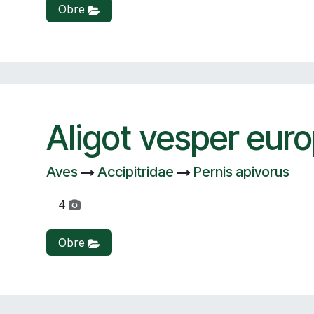
Obre
Aligot vesper eur
Aves
Accipitridae
Pernis apivorus
4
Obre