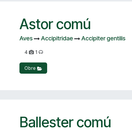
Astor comú
Aves
Accipitridae
Accipiter gentilis
4
1
Obre
Ballester comú