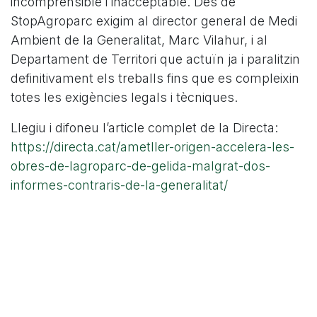
incomprensible i inacceptable. Des de
StopAgroparc exigim al director general de Medi
Ambient de la Generalitat, Marc Vilahur, i al
Departament de Territori que actuïn ja i paralitzin
definitivament els treballs fins que es compleixin
totes les exigències legals i tècniques.
Llegiu i difoneu l’article complet de la Directa:
https://directa.cat/ametller-origen-accelera-les-
obres-de-lagroparc-de-gelida-malgrat-dos-
informes-contraris-de-la-generalitat/
en
Notícies, esdeveniments, articles ...
#
Ajuntament de Gelida
Aliga cuabarrada
La Directa
Mesures cautelars