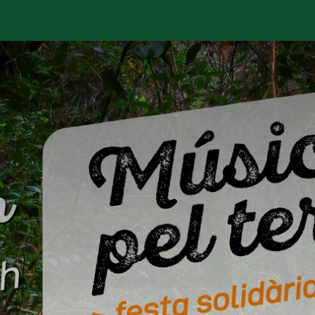
stà passant?
Manifest
Publicacions
Contenciós admi