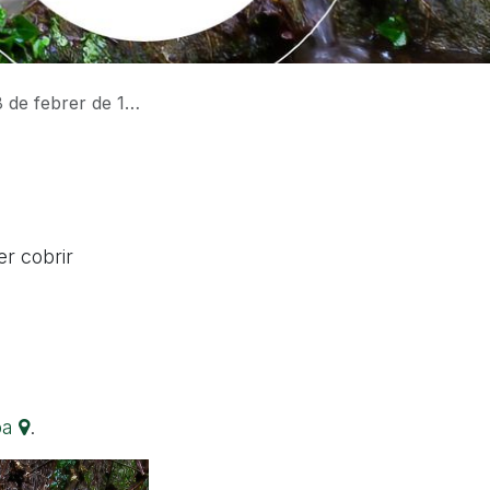
brer de 18:30 a 24h.
er cobrir
pa
.