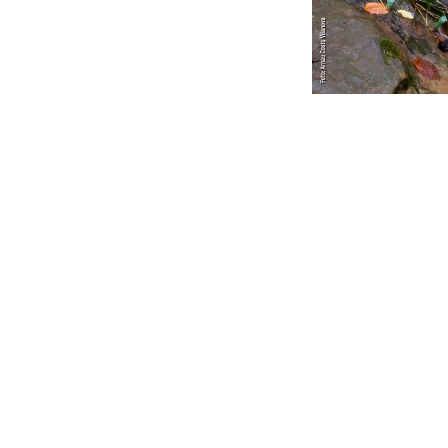
en
Notícies, esde
#