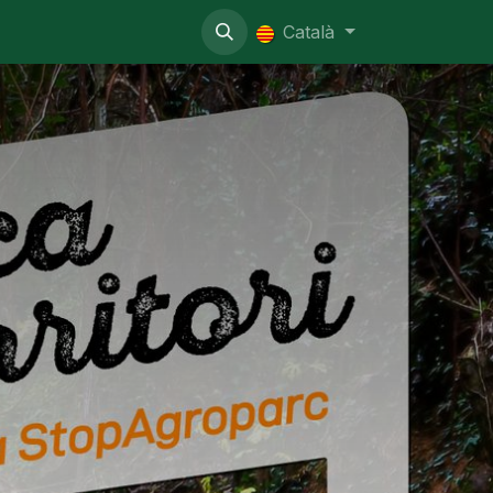
nistratiu
Català