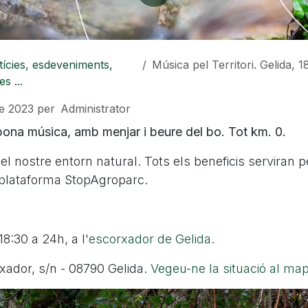
ícies, esdeveniments,
Música pel Territori. Gelida, 18 de fe
es ...
de 2023
per
Administrator
bona música, amb menjar i beure del bo. Tot km. 0.
el nostre entorn natural. Tots els beneficis serviran p
plataforma StopAgroparc.
18:30 a 24h, a l'
escorxador de Gelida
.
xador, s/n - 08790 Gelida.
Vegeu-ne la situació al ma