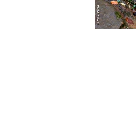
en
News, events, 
#