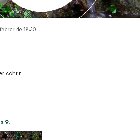
rer de 18:30 a 24h.
er cobrir
pa
.