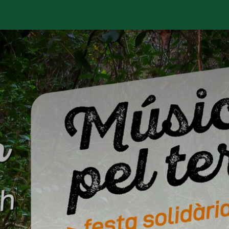
é está pasando?
Manifesto
Publicaciones
Contencios