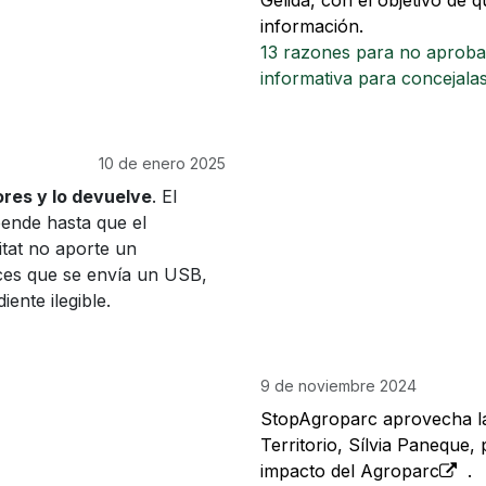
Gelida, con el objetivo de 
información.
13 razones para no aprobar
informativa para concejalas
10 de enero 2025
res y lo devuelve
. El
ende hasta que el
itat no aporte un
ces que se envía un USB,
ente ilegible.
9 de noviembre 2024
StopAgroparc aprovecha la 
Territorio, Sílvia Paneque,
impacto del Agroparc
.