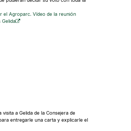
que pudieran decidir su voto con toda la
 el Agroparc. Vídeo de la reunión
 Gelida
visita a Gelida de la Consejera de
 para entregarle
una carta y explicarle el