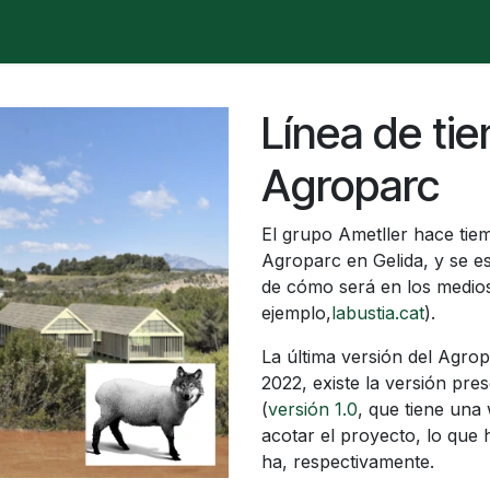
é está pasando?
Manifesto
Publicaciones
Contencios
Línea de ti
Agroparc
El grupo Ametller hace tie
Agroparc en Gelida, y se 
de cómo será en los medio
ejemplo,
labustia.cat
).
La última versión del Agrop
2022, existe la versión pre
(
versión 1.0
, que tiene una
acotar el proyecto, lo que 
ha, respectivamente.