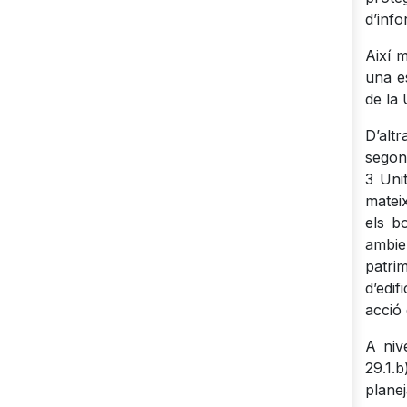
d’info
Així m
una e
de la
D’altr
segon
3 Uni
mateix
els b
ambie
patri
d’edi
acció 
A niv
29.1.b
plane