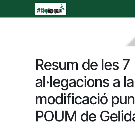
Ir al contenido
Inicio
Agroparc
¿Qu
Resum de les 7
al·legacions a la
modificació pun
POUM de Gelid