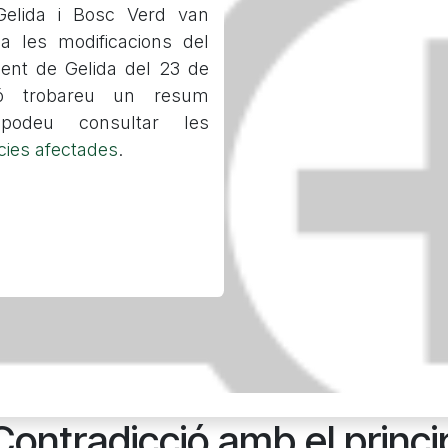
 Gelida i Bosc Verd van
a les modificacions del
ent de Gelida del 23 de
ó trobareu un resum
 podeu consultar les
ècies afectades
.
 Contradicció amb el princi