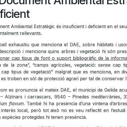
 Document Ambiental Estrat
ficient
nt Ambiental Estratègic és insuficient i deficient en el se
ntalment rellevants.
eball exhaustiu que menciona el DAE, sobre hàbitats i usos
descripció i menciona quins arbres i vegetació hi són pre
onar cap tipus de font o suport bibliogràfic de la inform
a de la zona”, “camps agrícoles, vegetació: sense cap tip
 cap tipus de vegetació” malgrat que es menciona, en div
 es troben en sòl de protecció agrari per tal de conservar l
com es pronuncia el mateix DAE, el municipi de Gelida acul
– Alzinars i carrascars, 9540 – Pinedes mediterrànies, 3
ium flavum
. També hi ha presència d’una vintena d’arbre
interès local, però tot això no es veu reflectit en l’estudi
 espècies protegides hi tenen presència.