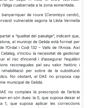
e l’àliga cuabarrada a la zona esmentada.
el banyarriquer de roure (
Cerambyx cerdo
),
rvació vulnerable segons la Llista Vermella
artat a “qualitat del paisatge”, indicant que,
lona, el municipi de Gelida està format per
l’Ordal i Codi 132 – Valls de l’Anoia. Així
 Catàleg, s’inclou la necessitat de gestionar
el risc d’incendi i d’assegurar l’equilibri
ions reconegudes pel seu valor històric i
rehabilitació per sobre de la substitució
erístics. No obstant, el DAE no proposa cap
erme municipal de Gelida.
DAE no compleix la prescripció de l’article
posen en són dues: la 0, que suposa deixar el
la 1, que suposa aplicar les correccions