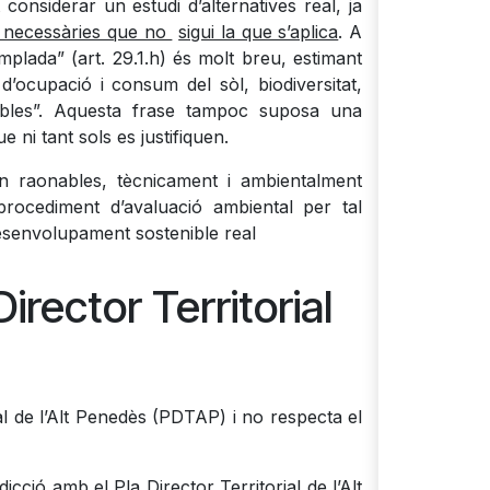
onsiderar un estudi d’alternatives real, ja
s necessàries que no
sigui la que s’aplica
. A
mplada” (art. 29.1.h) és molt breu, estimant
d’ocupació i consum del sòl, biodiversitat,
orables”. Aquesta frase tampoc suposa una
 ni tant sols es justifiquen.
en raonables, tècnicament i ambientalment
 procediment d’avaluació ambiental per tal
desenvolupament sostenible real
irector Territorial
l de l’Alt Penedès (PDTAP) i no respecta el
cció amb el Pla Director Territorial de l’Alt