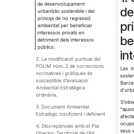
de desenvolupament
de
urbanístic sostenible i del
principi de no regressió
pr
ambiental per beneficiar
interessos privats en
be
detriment dels interessos
públics.
in
2. La modificació puntual del
POUM núm. 2 de correccions
Les m
normatives i gràfiques és
sosten
susceptible d’avaluació
Barce
Ambiental Estratègica
d'urb
ordinària.
S’obs
3. Document Ambiental
“ajust
Estratègic insuficient i deficient
afect
ocupac
4. Discrepàncies amb el Pla
seus v
Director Territorial de l’Alt