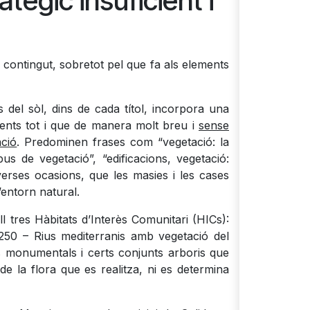
ègic insuficient i
u contingut, sobretot pel que fa als elements
 del sòl, dins de cada títol, incorpora una
sents tot i que de manera molt breu i
sense
ació
. Predominen frases com “vegetació: la
us de vegetació”, “edificacions, vegetació:
erses ocasions, que les masies i les cases
’entorn natural.
l tres Hàbitats d’Interès Comunitari (HICs):
250 – Rius mediterranis amb vegetació del
s monumentals i certs conjunts arboris que
 de la flora que es realitza, ni es determina