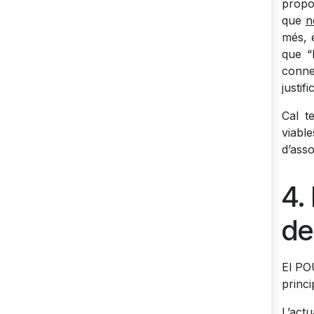
propo
que
n
més, e
que “
conne
justif
Cal t
viabl
d’asso
4.
de
El PO
princi
L’actu