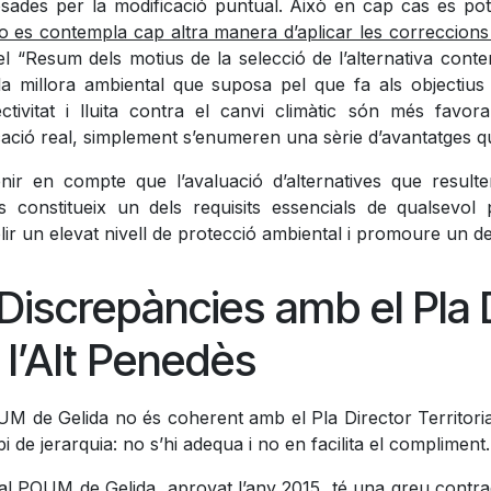
sades per la modificació puntual. Això en cap cas es pot c
o es contempla cap altra manera d’aplicar les correccion
l “Resum dels motius de la selecció de l’alternativa conte
la millora ambiental que suposa pel que fa als objectius 
ctivitat i lluita contra el canvi climàtic són més fav
icació real, simplement s’enumeren una sèrie d’avantatges que
enir en compte que l’avaluació d’alternatives que result
es constitueix un dels requisits essencials de qualsevol
lir un elevat nivell de protecció ambiental i promoure un 
 Discrepàncies amb el Pla D
 l’Alt Penedès
UM de Gelida no és coherent amb el Pla Director Territoria
pi de jerarquia: no s’hi adequa i no en facilita el compliment.
al POUM de Gelida, aprovat l’any 2015, té una greu contradi