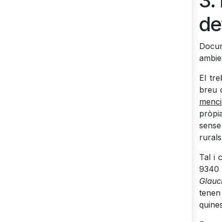
3.
de
Docume
ambie
El tr
breu 
menci
pròpi
sense
rurals
Tal i 
9340 
Glauc
tenen 
quines