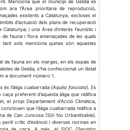
ent. Menciona que el municipi de Gelida es
om ara l’Àrea prioritària de reproducció,
enaçades existents a Catalunya, excloses el
 àmbits d’actuació dels plans de recuperació
Catalunya; i una Àrea d’interès faunístic i
es de fauna i flora amenaçades de les quals
ni tant sols menciona quines són aquestes
tat de fauna en els marges, en els espais de
alistes de Gelida, s’ha confeccionat un llistat
 com a document número 1.
s és l’àliga cuabarrada (
Aquila fasciata
). Es
 caça preferent d’aquesta àliga que nidifica
et, el propi Departament d’Acció Climàtica,
 conclouen que l’àliga cuabarrada nidifica a
zona de Can Juncosa (Sòl No Urbanitzable).
rill crític d’extinció i diverses normes en
 zona de caça. A més, el SIOC (Servidor