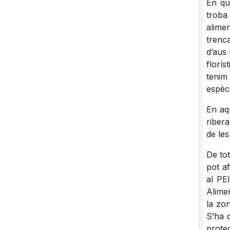
En qu
troba
alime
trenca
d’aus
florí
tenim
espèci
En aqu
ribera
de le
De tot
pot af
al PE
Alimen
la zo
S’ha 
prote