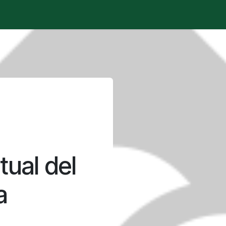
é está pasando?
Manifesto
Publicaciones
Contencios
tual del
a