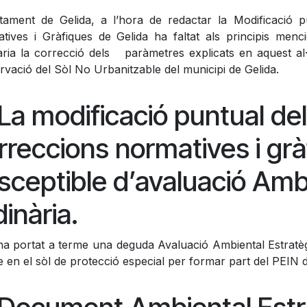
ntament de Gelida, a l’hora de redactar la Modificaci
tives i Gràfiques de Gelida ha faltat als principis men
rària la correcció dels paràmetres explicats en aquest al·
rvació del Sòl No Urbanitzable del municipi de Gelida.
 La modificació puntual d
rreccions normatives i grà
sceptible d’avaluació Amb
dinària.
ha portat a terme una deguda Avaluació Ambiental Estratègi
e en el sòl de protecció especial per formar part del PEIN d