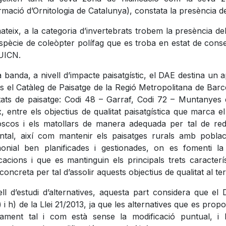
rmació d’Ornitologia de Catalunya), constata la presència d
ateix, a la categoria d’invertebrats trobem la presència d
spècie de coleòpter polífag que es troba en estat de conse
 UICN.
a banda, a nivell d’impacte paisatgístic, el DAE destina un ap
s el Catàleg de Paisatge de la Regió Metropolitana de Barce
tats de paisatge: Codi 48 – Garraf, Codi 72 – Muntanyes de 
, entre els objectius de qualitat paisatgística que marca el
oscos i els matollars de manera adequada per tal de reduir 
ntal, així com mantenir els paisatges rurals amb poblac
monial ben planificades i gestionades, on es fomenti la 
ficacions i que es mantinguin els principals trets caract
concreta per tal d’assolir aquests objectius de qualitat al t
ell d’estudi d’alternatives, aquesta part considera que el 
) i h) de la Llei 21/2013, ja que les alternatives que es pro
jament tal i com està sense la modificació puntual, i 