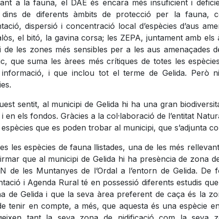
ant a la fauna, el DAE és encara més insuficient i defici
 dins de diferents àmbits de protecció per la fauna, c
ntació, dispersió i concentració local d’espècies d’aus am
lòs, el bitó, la gavina corsa; les ZEPA, juntament amb els
 i de les zones més sensibles per a les aus amenaçades de 
stic, que suma les àrees més crítiques de totes les espèci
 informació, i que inclou tot el terme de Gelida. Però 
es.
est sentit, al municipi de Gelida hi ha una gran biodiversi
 i en els fondos. Gràcies a la col·laboració de l’entitat Natur
s espècies que es poden trobar al municipi, que s’adjunta
es les espècies de fauna llistades, una de les més rellevant
irmar que al municipi de Gelida hi ha presència de zona de
IN de les Muntanyes de l’Ordal a l’entorn de Gelida. De f
tació i Agenda Rural té en possessió diferents estudis que
na de Gelida i que la seva àrea preferent de caça és la 
de tenir en compte, a més, que aquesta és una espècie en pe
geixen tant la seva zona de nidificació com la seva