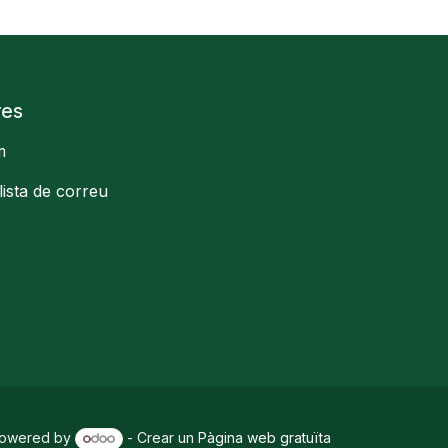
res
m
llista de correu
owered by
- Crear un
Pàgina web gratuïta