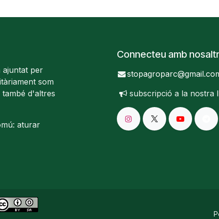
Connecteu amb nosalt
 ajuntat per
stopagroparc@gmail.co
ritàriament som
 també d'altres
subscripció a la nostra
omú: aturar
P