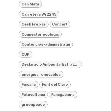
Can Mata
Carretera BV2249
Cesk Freixas
Concert
Connector ecològic
Contenciós-administratiu
CUP
Declaració Ambiental Estratègica (DAE)
energies renovables
Fiscalia
Font del Claro
Fotovoltaica
Fumigacions
greenpeace