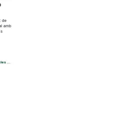
b
t de
al amb
cs
es ...