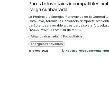
Parcs fotovoltaics incompatibles am
l'àliga cuabarrada
La Ponència d'Energies Renovables de la Generalita
Catalunya, formula la Declaració d'Impacte ambient
caràcter desfavorable a tres parcs solars fotovoltai
(123,27 MWp) a l'Ametlla de Mar, ...
Aliga cuabarrada
Fotovoltaica
energies renovables
16 d’oct. 2023
Notícies, esdeveniments, articl