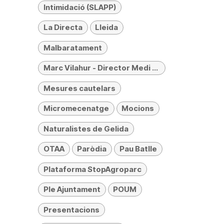
Intimidació (SLAPP)
La Directa
Lleida
Malbaratament
Marc Vilahur - Director Medi Ambient
Mesures cautelars
Micromecenatge
Mocions
Naturalistes de Gelida
OTAA
Paròdia
Pau Batlle
Plataforma StopAgroparc
Ple Ajuntament
POUM
Presentacions