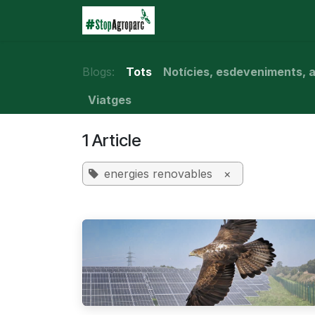
Skip to Content
Inici
Agroparc
Què e
Blogs:
Tots
Notícies, esdeveniments, ar
Viatges
1 Article
energies renovables
×