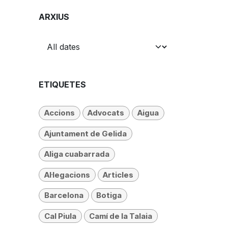
ARXIUS
ETIQUETES
Accions
Advocats
Aigua
Ajuntament de Gelida
Aliga cuabarrada
Al·legacions
Articles
Barcelona
Botiga
Cal Piula
Camí de la Talaia