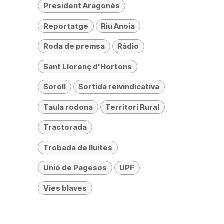
President Aragonès
Reportatge
Riu Anoia
Roda de premsa
Ràdio
Sant Llorenç d'Hortons
Soroll
Sortida reivindicativa
Taula rodona
Territori Rural
Tractorada
Trobada de lluites
Unió de Pagesos
UPF
Vies blaves