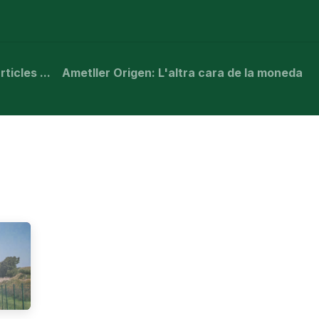
stà passant?
Manifest
Publicacions
Contenciós admi
ticles ...
Ametller Origen: L'altra cara de la moneda