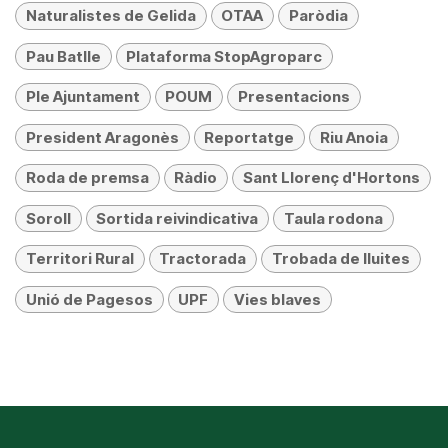
Naturalistes de Gelida
OTAA
Paròdia
Pau Batlle
Plataforma StopAgroparc
Ple Ajuntament
POUM
Presentacions
President Aragonès
Reportatge
Riu Anoia
Roda de premsa
Ràdio
Sant Llorenç d'Hortons
Soroll
Sortida reivindicativa
Taula rodona
Territori Rural
Tractorada
Trobada de lluites
Unió de Pagesos
UPF
Vies blaves