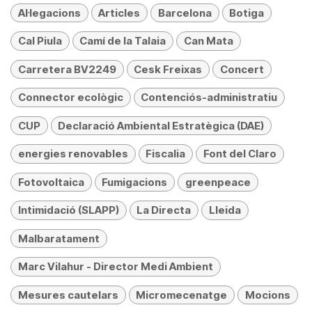
Al·legacions
Articles
Barcelona
Botiga
Cal Piula
Camí de la Talaia
Can Mata
Carretera BV2249
Cesk Freixas
Concert
Connector ecològic
Contenciós-administratiu
CUP
Declaració Ambiental Estratègica (DAE)
energies renovables
Fiscalia
Font del Claro
Fotovoltaica
Fumigacions
greenpeace
Intimidació (SLAPP)
La Directa
Lleida
Malbaratament
Marc Vilahur - Director Medi Ambient
Mesures cautelars
Micromecenatge
Mocions