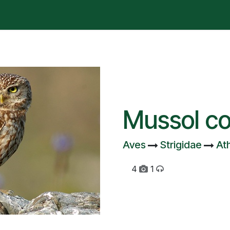
stà passant?
Manifest
Publicacions
Contenciós admi
Mussol c
Aves
Strigidae
At
4
1