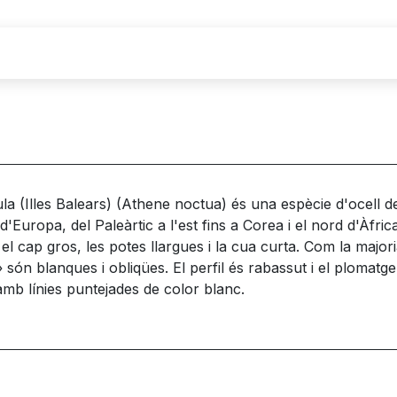
(Illes Balears) (Athene noctua) és una espècie d'ocell de la
d'Europa, del Paleàrtic a l'est fins a Corea i el nord d'Àfri
l cap gros, les potes llargues i la cua curta. Com la majoria 
es» són blanques i obliqües. El perfil és rabassut i el plomat
amb línies puntejades de color blanc.