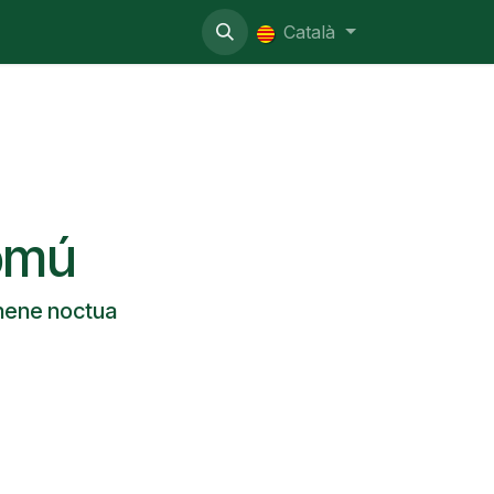
nistratiu
Català
omú
hene noctua