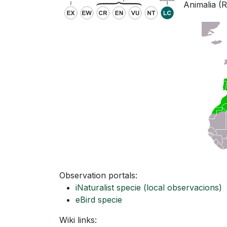
Animalia (Re
Observation portals:
iNaturalist specie
(local observacions)
eBird specie
Wiki links: