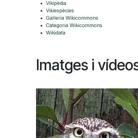
Vikipèdia
Vikiespècies
Gal·leria Wikicommons
Categoria Wikicommons
Wikidata
Imatges i vídeo