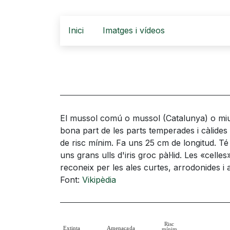
Inici
Imatges i vídeos
El mussol comú o mussol (Catalunya) o miula 
bona part de les parts temperades i càlides 
de risc mínim. Fa uns 25 cm de longitud. Té e
uns grans ulls d'iris groc pàl·lid. Les «cell
reconeix per les ales curtes, arrodonides i 
Font:
Vikipèdia