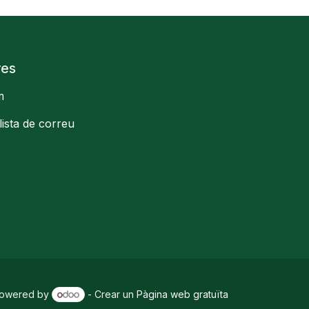
res
m
llista de correu
owered by
- Crear un
Pàgina web gratuïta