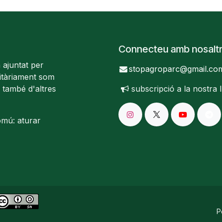
Connecteu amb nosalt
 ajuntat per
stopagroparc@gmail.co
ritàriament som
 també d'altres
subscripció a la nostra
omú: aturar
P