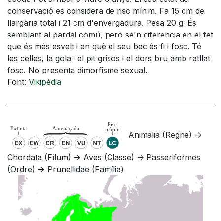
conservació es considera de risc mínim. Fa 15 cm de
llargària total i 21 cm d'envergadura. Pesa 20 g. És
semblant al pardal comú, però se'n diferencia en el fet
que és més esvelt i en què el seu bec és fi i fosc. Té
les celles, la gola i el pit grisos i el dors bru amb ratllat
fosc. No presenta dimorfisme sexual.
Font:
Vikipèdia
Animalia (Regne) ->
Chordata (Fílum) -> Aves (Classe) -> Passeriformes
(Ordre) -> Prunellidae (Família)