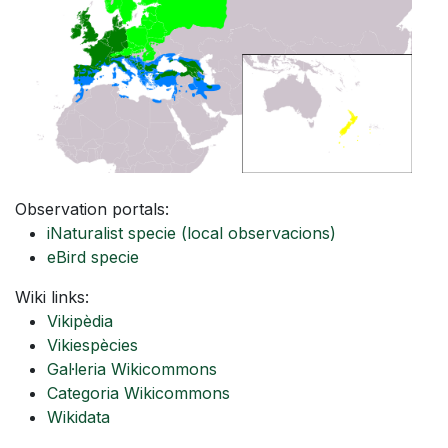
Observation portals:
iNaturalist specie
(local observacions)
eBird specie
Wiki links:
Vikipèdia
Vikiespècies
Gal·leria Wikicommons
Categoria Wikicommons
Wikidata