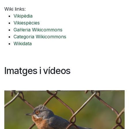
Wiki links:
Vikipèdia
Vikiespècies
Gal·leria Wikicommons
Categoria Wikicommons
Wikidata
Imatges i vídeos