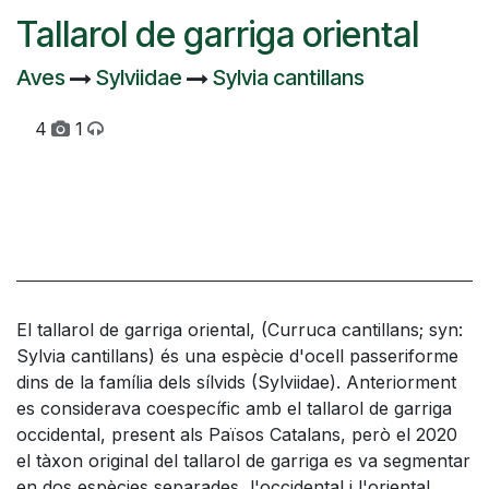
Tallarol de garriga oriental
Aves
Sylviidae
Sylvia cantillans
4
1
El tallarol de garriga oriental, (Curruca cantillans; syn:
Sylvia cantillans) és una espècie d'ocell passeriforme
dins de la família dels sílvids (Sylviidae). Anteriorment
es considerava coespecífic amb el tallarol de garriga
occidental, present als Països Catalans, però el 2020
el tàxon original del tallarol de garriga es va segmentar
en dos espècies separades, l'occidental i l'oriental,