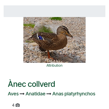
Attribution
Ànec collverd
Aves
Anatidae
Anas platyrhynchos
4