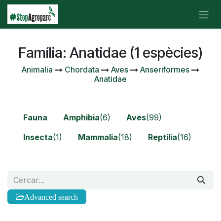
Skip to Content
Família: Anatidae (1 espècies)
Animalia
Chordata
Aves
Anseriformes
Anatidae
Fauna
Amphibia
(6)
Aves
(99)
Insecta
(1)
Mammalia
(18)
Reptilia
(16)
Advanced search