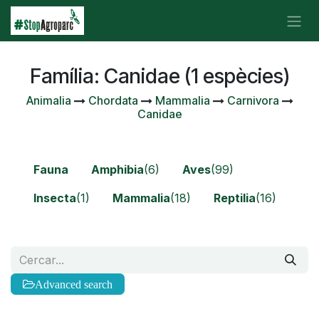
Skip to Content
Família: Canidae (1 espècies)
Animalia
Chordata
Mammalia
Carnivora
Canidae
Fauna
Amphibia
(6)
Aves
(99)
Insecta
(1)
Mammalia
(18)
Reptilia
(16)
Advanced search