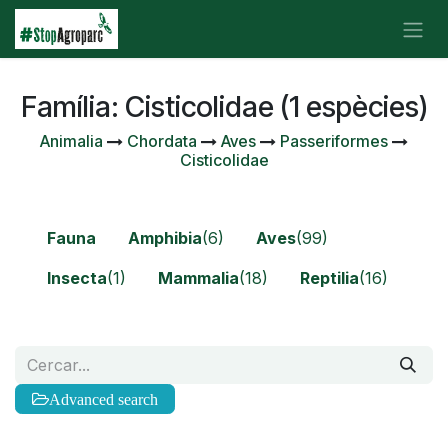
Skip to Content
Família: Cisticolidae (1 espècies)
Animalia
Chordata
Aves
Passeriformes
Cisticolidae
Fauna
Amphibia
(6)
Aves
(99)
Insecta
(1)
Mammalia
(18)
Reptilia
(16)
Advanced search