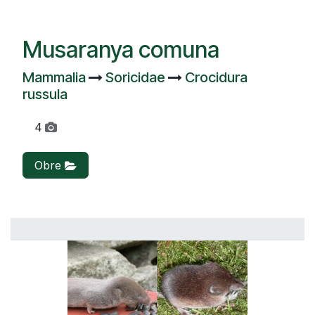
Musaranya comuna
Mammalia
Soricidae
Crocidura
russula
4
Obre