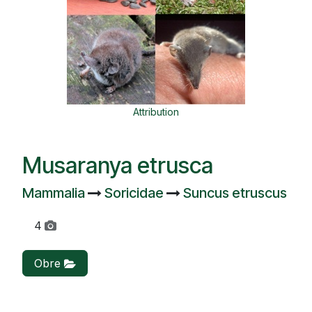
Attribution
Musaranya etrusca
Mammalia
Soricidae
Suncus etruscus
4
Obre