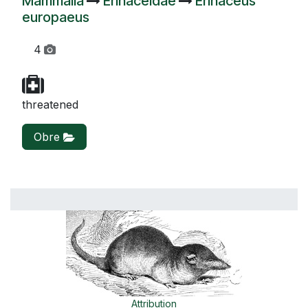
Mammalia
Erinaceidae
Erinaceus
europaeus
4
threatened
Obre
Attribution