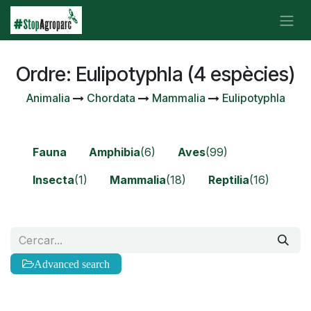
Skip to Content
Ordre: Eulipotyphla (4 espècies)
Animalia
Chordata
Mammalia
Eulipotyphla
Fauna
Amphibia
(6)
Aves
(99)
Insecta
(1)
Mammalia
(18)
Reptilia
(16)
Advanced search