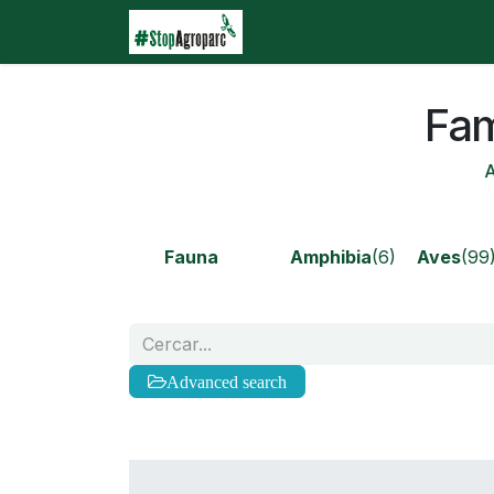
Skip to Content
Inici
Agroparc
Què e
Fam
A
Fauna
Amphibia
(6)
Aves
(99
Advanced search