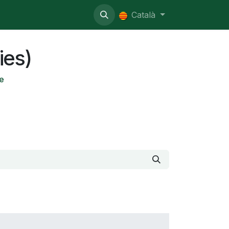
nistratiu
Català
ies)
ae