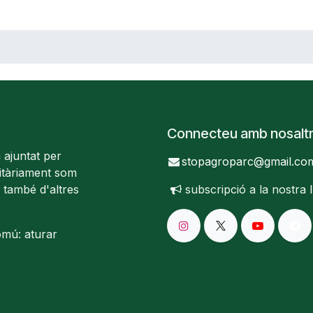
Connecteu amb nosalt
 ajuntat per
stopagroparc@gmail.co
ritàriament som
 també d'altres
subscripció a la nostra
omú: aturar