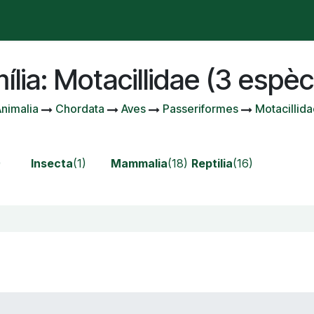
stà passant?
Manifest
Publicacions
Contenciós admi
ília: Motacillidae (3 espèc
nimalia
Chordata
Aves
Passeriformes
Motacillid
)
Insecta
(1)
Mammalia
(18)
Reptilia
(16)