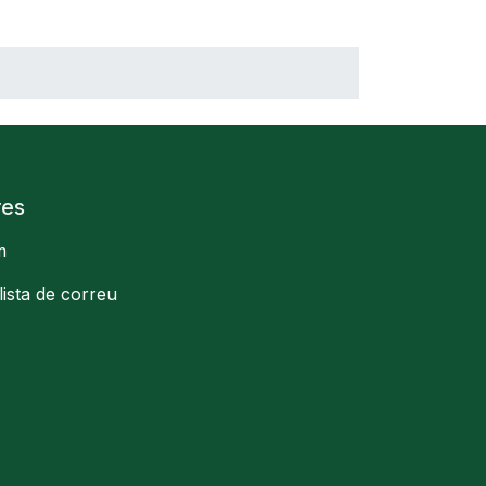
res
m
llista de correu