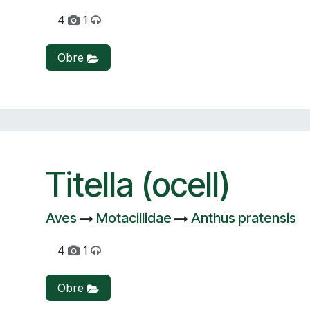
4
1
Obre
Titella (ocell)
Aves
Motacillidae
Anthus pratensis
4
1
Obre