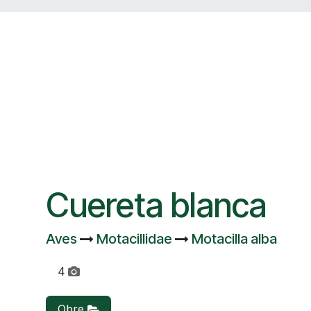
Cuereta blanca
Aves
Motacillidae
Motacilla alba
4
Obre