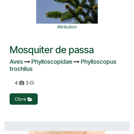
Attribution
Mosquiter de passa
Aves
Phylloscopidae
Phylloscopus
trochilus
4
3
Obre