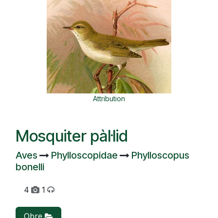
Attribution
Mosquiter pàl·lid
Aves
Phylloscopidae
Phylloscopus
bonelli
4
1
Obre