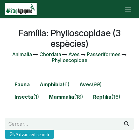
Skip to Content
Família: Phylloscopidae (3
espècies)
Animalia
Chordata
Aves
Passeriformes
Phylloscopidae
Fauna
Amphibia
(6)
Aves
(99)
Insecta
(1)
Mammalia
(18)
Reptilia
(16)
Advanced search