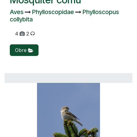
Aves
Phylloscopidae
Phylloscopus
collybita
4
2
Obre