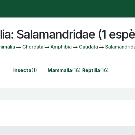
stà passant?
Manifest
Publicacions
Contenciós admi
lia: Salamandridae (1 espè
nimalia
Chordata
Amphibia
Caudata
Salamandrid
)
Insecta
(1)
Mammalia
(18)
Reptilia
(16)