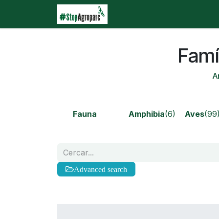
Skip to Content
Inici
Agroparc
Què e
Famí
A
Fauna
Amphibia
(6)
Aves
(99
Advanced search