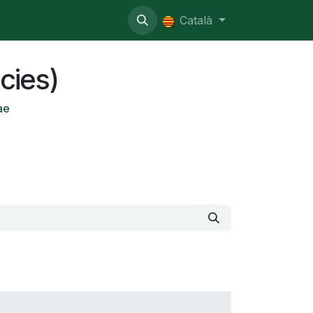
nistratiu
Català
cies)
ae