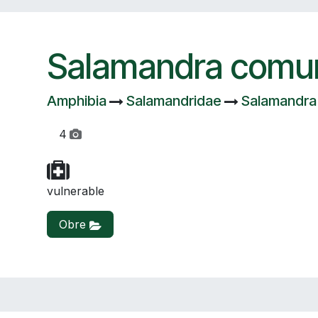
Salamandra comu
Amphibia
Salamandridae
Salamandra
4
vulnerable
Obre