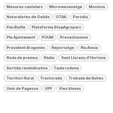
Mesures cautelars
Micromecenatge
Mocions
Naturalistes de Gelida
OTAA
Paròdia
Pau Batlle
Plataforma StopAgroparc
Ple Ajuntament
POUM
Presentacions
President Aragonès
Reportatge
Riu Anoia
Roda de premsa
Ràdio
Sant Llorenç d'Hortons
Sortida reivindicativa
Taula rodona
Territori Rural
Tractorada
Trobada de lluites
Unió de Pagesos
UPF
Vies blaves