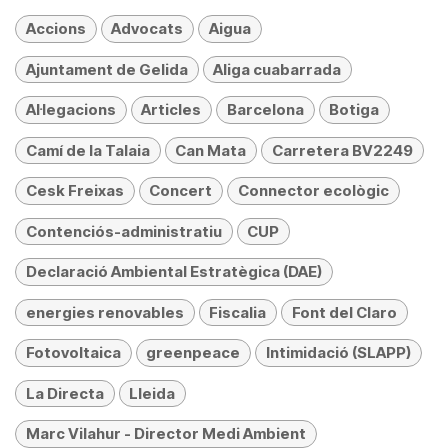
Accions
Advocats
Aigua
Ajuntament de Gelida
Aliga cuabarrada
Al·legacions
Articles
Barcelona
Botiga
Camí de la Talaia
Can Mata
Carretera BV2249
Cesk Freixas
Concert
Connector ecològic
Contenciós-administratiu
CUP
Declaració Ambiental Estratègica (DAE)
energies renovables
Fiscalia
Font del Claro
Fotovoltaica
greenpeace
Intimidació (SLAPP)
La Directa
Lleida
Marc Vilahur - Director Medi Ambient