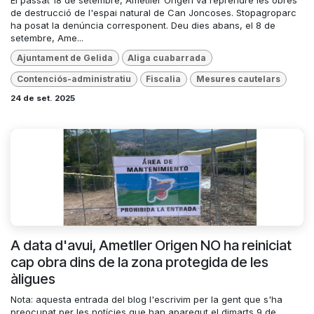
El passat 18 de setembre, Ametller Origen va reprendre les obres
de destrucció de l'espai natural de Can Joncoses. Stopagroparc
ha posat la denúncia corresponent. Deu dies abans, el 8 de
setembre, Ame...
Ajuntament de Gelida
Aliga cuabarrada
Contenciós-administratiu
Fiscalia
Mesures cautelars
24 de set. 2025
A data d'avui, Ametller Origen NO ha reiniciat
cap obra dins de la zona protegida de les
àligues
Nota: aquesta entrada del blog l'escrivim per la gent que s'ha
preocupat per les notícies que han aparegut el dimarts 9 de