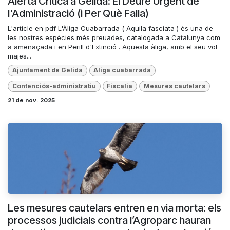
Alerta Crítica a Gelida: El Deure Urgent de
l'Administració (i Per Què Falla)
L'article en pdf L'Àliga Cuabarrada ( Aquila fasciata ) és una de
les nostres espècies més preuades, catalogada a Catalunya com
a amenaçada i en Perill d'Extinció . Aquesta àliga, amb el seu vol
majes...
Ajuntament de Gelida
Aliga cuabarrada
Contenciós-administratiu
Fiscalia
Mesures cautelars
21 de nov. 2025
Les mesures cautelars entren en via morta: els
processos judicials contra l’Agroparc hauran