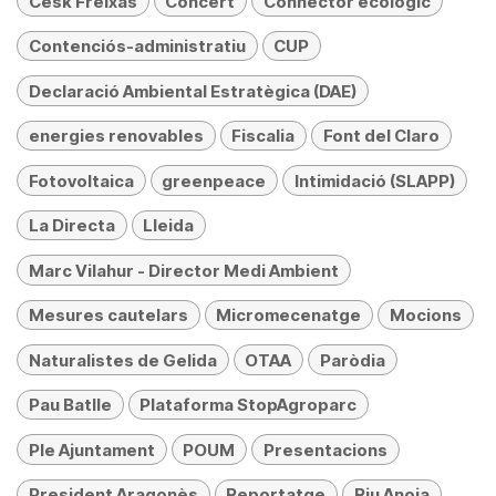
Cesk Freixas
Concert
Connector ecològic
Contenciós-administratiu
CUP
Declaració Ambiental Estratègica (DAE)
energies renovables
Fiscalia
Font del Claro
Fotovoltaica
greenpeace
Intimidació (SLAPP)
La Directa
Lleida
Marc Vilahur - Director Medi Ambient
Mesures cautelars
Micromecenatge
Mocions
Naturalistes de Gelida
OTAA
Paròdia
Pau Batlle
Plataforma StopAgroparc
Ple Ajuntament
POUM
Presentacions
President Aragonès
Reportatge
Riu Anoia