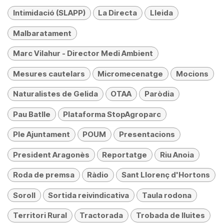
Intimidació (SLAPP)
La Directa
Lleida
Malbaratament
Marc Vilahur - Director Medi Ambient
Mesures cautelars
Micromecenatge
Mocions
Naturalistes de Gelida
OTAA
Paròdia
Pau Batlle
Plataforma StopAgroparc
Ple Ajuntament
POUM
Presentacions
President Aragonès
Reportatge
Riu Anoia
Roda de premsa
Ràdio
Sant Llorenç d'Hortons
Soroll
Sortida reivindicativa
Taula rodona
Territori Rural
Tractorada
Trobada de lluites