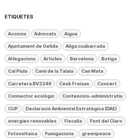
ETIQUETES
Accions
Advocats
Aigua
Ajuntament de Gelida
Aliga cuabarrada
Al·legacions
Articles
Barcelona
Botiga
Cal Piula
Camí de la Talaia
Can Mata
Carretera BV2249
Cesk Freixas
Concert
Connector ecològic
Contenciós-administratiu
CUP
Declaració Ambiental Estratègica (DAE)
energies renovables
Fiscalia
Font del Claro
Fotovoltaica
Fumigacions
greenpeace