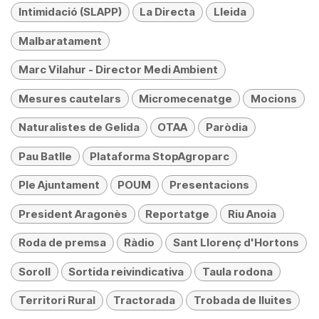
Intimidació (SLAPP)
La Directa
Lleida
Malbaratament
Marc Vilahur - Director Medi Ambient
Mesures cautelars
Micromecenatge
Mocions
Naturalistes de Gelida
OTAA
Paròdia
Pau Batlle
Plataforma StopAgroparc
Ple Ajuntament
POUM
Presentacions
President Aragonès
Reportatge
Riu Anoia
Roda de premsa
Ràdio
Sant Llorenç d'Hortons
Soroll
Sortida reivindicativa
Taula rodona
Territori Rural
Tractorada
Trobada de lluites