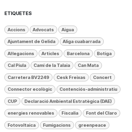
ETIQUETES
Accions
Advocats
Aigua
Ajuntament de Gelida
Aliga cuabarrada
Al·legacions
Articles
Barcelona
Botiga
Cal Piula
Camí de la Talaia
Can Mata
Carretera BV2249
Cesk Freixas
Concert
Connector ecològic
Contenciós-administratiu
CUP
Declaració Ambiental Estratègica (DAE)
energies renovables
Fiscalia
Font del Claro
Fotovoltaica
Fumigacions
greenpeace