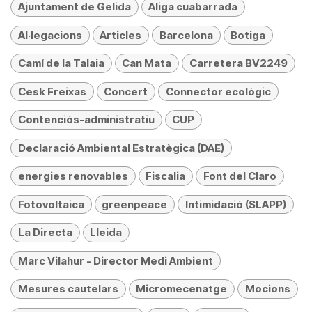
Ajuntament de Gelida
Aliga cuabarrada
Al·legacions
Articles
Barcelona
Botiga
Camí de la Talaia
Can Mata
Carretera BV2249
Cesk Freixas
Concert
Connector ecològic
Contenciós-administratiu
CUP
Declaració Ambiental Estratègica (DAE)
energies renovables
Fiscalia
Font del Claro
Fotovoltaica
greenpeace
Intimidació (SLAPP)
La Directa
Lleida
Marc Vilahur - Director Medi Ambient
Mesures cautelars
Micromecenatge
Mocions