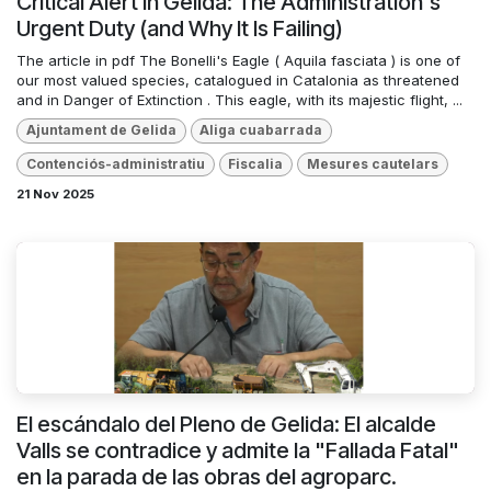
Critical Alert in Gelida: The Administration's
Urgent Duty (and Why It Is Failing)
The article in pdf The Bonelli's Eagle ( Aquila fasciata ) is one of
our most valued species, catalogued in Catalonia as threatened
and in Danger of Extinction . This eagle, with its majestic flight, ...
Ajuntament de Gelida
Aliga cuabarrada
Contenciós-administratiu
Fiscalia
Mesures cautelars
21 Nov 2025
El escándalo del Pleno de Gelida: El alcalde
Valls se contradice y admite la "Fallada Fatal"
en la parada de las obras del agroparc.