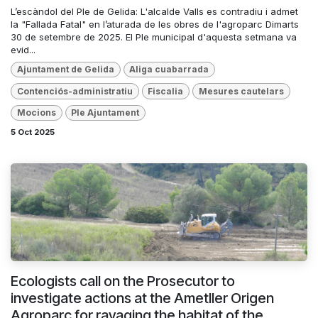
L’escàndol del Ple de Gelida: L'alcalde Valls es contradiu i admet
la "Fallada Fatal" en l’aturada de les obres de l'agroparc Dimarts
30 de setembre de 2025. El Ple municipal d'aquesta setmana va
evid...
Ajuntament de Gelida
Aliga cuabarrada
Contenciós-administratiu
Fiscalia
Mesures cautelars
Mocions
Ple Ajuntament
5 Oct 2025
Ecologists call on the Prosecutor to
investigate actions at the Ametller Origen
Agroparc for ravaging the habitat of the