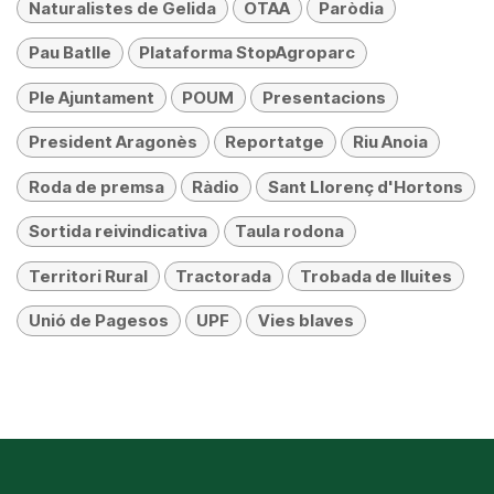
Naturalistes de Gelida
OTAA
Paròdia
Pau Batlle
Plataforma StopAgroparc
Ple Ajuntament
POUM
Presentacions
President Aragonès
Reportatge
Riu Anoia
Roda de premsa
Ràdio
Sant Llorenç d'Hortons
Sortida reivindicativa
Taula rodona
Territori Rural
Tractorada
Trobada de lluites
Unió de Pagesos
UPF
Vies blaves