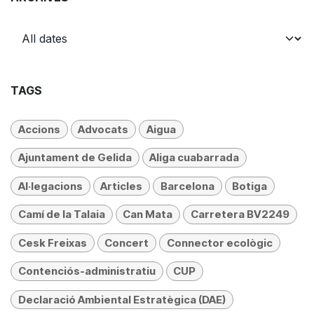
TAGS
Accions
Advocats
Aigua
Ajuntament de Gelida
Aliga cuabarrada
Al·legacions
Articles
Barcelona
Botiga
Camí de la Talaia
Can Mata
Carretera BV2249
Cesk Freixas
Concert
Connector ecològic
Contenciós-administratiu
CUP
Declaració Ambiental Estratègica (DAE)