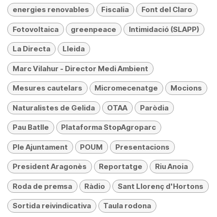
energies renovables
Fiscalia
Font del Claro
Fotovoltaica
greenpeace
Intimidació (SLAPP)
La Directa
Lleida
Marc Vilahur - Director Medi Ambient
Mesures cautelars
Micromecenatge
Mocions
Naturalistes de Gelida
OTAA
Paròdia
Pau Batlle
Plataforma StopAgroparc
Ple Ajuntament
POUM
Presentacions
President Aragonès
Reportatge
Riu Anoia
Roda de premsa
Ràdio
Sant Llorenç d'Hortons
Sortida reivindicativa
Taula rodona