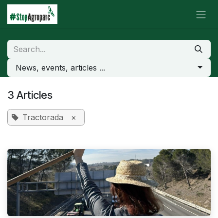
Skip to Content
News, events, articles ...
3 Articles
Tractorada
×