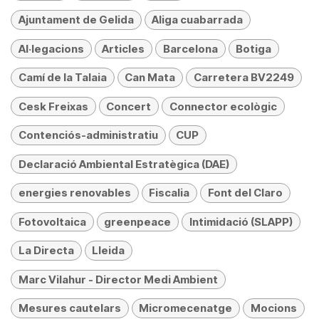
Ajuntament de Gelida
Aliga cuabarrada
Al·legacions
Articles
Barcelona
Botiga
Camí de la Talaia
Can Mata
Carretera BV2249
Cesk Freixas
Concert
Connector ecològic
Contenciós-administratiu
CUP
Declaració Ambiental Estratègica (DAE)
energies renovables
Fiscalia
Font del Claro
Fotovoltaica
greenpeace
Intimidació (SLAPP)
La Directa
Lleida
Marc Vilahur - Director Medi Ambient
Mesures cautelars
Micromecenatge
Mocions