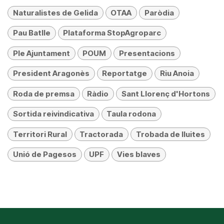
Naturalistes de Gelida
OTAA
Paròdia
Pau Batlle
Plataforma StopAgroparc
Ple Ajuntament
POUM
Presentacions
President Aragonès
Reportatge
Riu Anoia
Roda de premsa
Ràdio
Sant Llorenç d'Hortons
Sortida reivindicativa
Taula rodona
Territori Rural
Tractorada
Trobada de lluites
Unió de Pagesos
UPF
Vies blaves