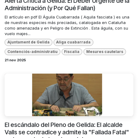
Alerta Crítica a Gelida: El Deber Urgente de la
Administración (y Por Qué Fallan)
El artículo en pdf El Águila Cuabarrada ( Aquila fasciata ) es una
de nuestras especies más preciadas, catalogada en Cataluña
como amenazada y en Peligro de Extinción . Esta águila, con su
vuelo majes...
Ajuntament de Gelida
Aliga cuabarrada
Contenciós-administratiu
Fiscalia
Mesures cautelars
21 nov 2025
El escándalo del Pleno de Gelida: El alcalde
Valls se contradice y admite la "Fallada Fatal"