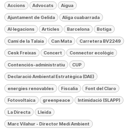
Accions
Advocats
Aigua
Ajuntament de Gelida
Aliga cuabarrada
Al·legacions
Articles
Barcelona
Botiga
Camí de la Talaia
Can Mata
Carretera BV2249
Cesk Freixas
Concert
Connector ecològic
Contenciós-administratiu
CUP
Declaració Ambiental Estratègica (DAE)
energies renovables
Fiscalia
Font del Claro
Fotovoltaica
greenpeace
Intimidació (SLAPP)
La Directa
Lleida
Marc Vilahur - Director Medi Ambient