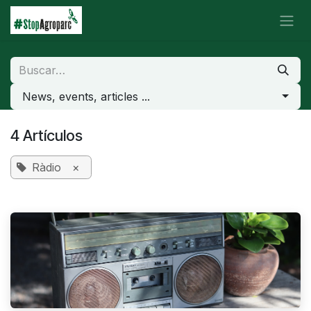
Ir al contenido
News, events, articles ...
4 Artículos
Ràdio
×