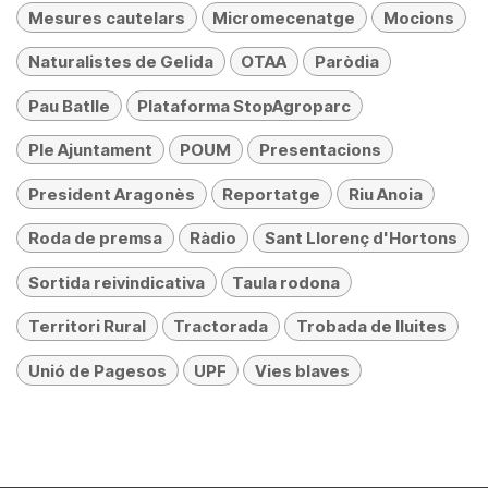
Mesures cautelars
Micromecenatge
Mocions
Naturalistes de Gelida
OTAA
Paròdia
Pau Batlle
Plataforma StopAgroparc
Ple Ajuntament
POUM
Presentacions
President Aragonès
Reportatge
Riu Anoia
Roda de premsa
Ràdio
Sant Llorenç d'Hortons
Sortida reivindicativa
Taula rodona
Territori Rural
Tractorada
Trobada de lluites
Unió de Pagesos
UPF
Vies blaves