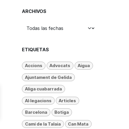
ARCHIVOS
ETIQUETAS
Accions
Advocats
Aigua
Ajuntament de Gelida
Aliga cuabarrada
Al·legacions
Articles
Barcelona
Botiga
Camí de la Talaia
Can Mata