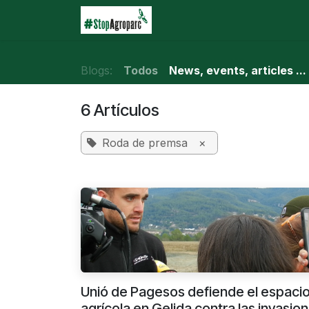
Ir al contenido
Inicio
Agroparc
¿Qu
Blogs:
Todos
News, events, articles ...
6 Artículos
Roda de premsa
×
Unió de Pagesos defiende el espaci
agrícola en Gelida contra las invasio