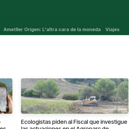
é está pasando?
Manifesto
Publicaciones
Contencios
Ametller Origen: L'altra cara de la moneda
Viajes
o
Ecologistas piden al Fiscal que investigue
nes
las actuaciones en el Agroparc de