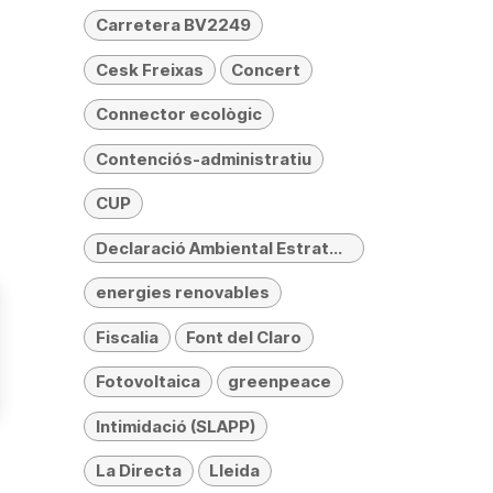
Carretera BV2249
Cesk Freixas
Concert
Connector ecològic
Contenciós-administratiu
CUP
Declaració Ambiental Estratègica (DAE)
energies renovables
Fiscalia
Font del Claro
Fotovoltaica
greenpeace
Intimidació (SLAPP)
La Directa
Lleida