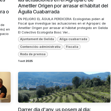
Ametller Origen por arrasar el hábitat del
ra o
Águila Cuabarrada
EN PELIGRO EL ÁGUILA PERDICERA: Ecologistas piden al
Fiscal que investigue las actuaciones en el Agroparc de
 de
Ametller Origen por arrasar el hábitat protegido en Gelida
dès) en
El Colectivo Ecologista Bosc Ver...
spacio
Ajuntament de Gelida
Aliga cuabarrada
Contenciós-administratiu
Fiscalia
Roda de premsa
1 oct 2025
Darrer dia d'any, us posem al dia: