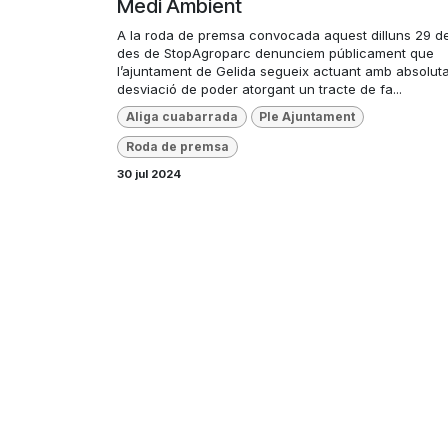
Medi Ambient
A la roda de premsa convocada aquest dilluns 29 de 
des de StopAgroparc denunciem públicament que
l’ajuntament de Gelida segueix actuant amb absolut
desviació de poder atorgant un tracte de fa...
Aliga cuabarrada
Ple Ajuntament
Roda de premsa
30 jul 2024