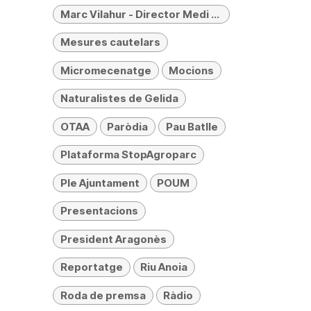
Marc Vilahur - Director Medi Ambient
Mesures cautelars
Micromecenatge
Mocions
Naturalistes de Gelida
OTAA
Paròdia
Pau Batlle
Plataforma StopAgroparc
Ple Ajuntament
POUM
Presentacions
President Aragonès
Reportatge
Riu Anoia
Roda de premsa
Ràdio