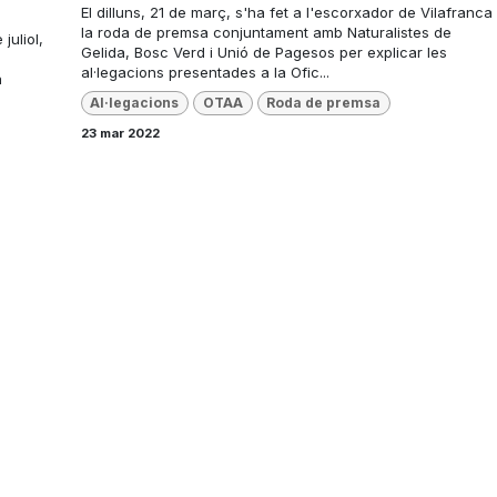
El dilluns, 21 de març, s'ha fet a l'escorxador de Vilafranca
la roda de premsa conjuntament amb Naturalistes de
juliol,
Gelida, Bosc Verd i Unió de Pagesos per explicar les
al·legacions presentades a la Ofic...
a
Al·legacions
OTAA
Roda de premsa
23 mar 2022