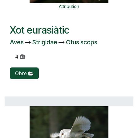
Attribution
Xot eurasiàtic
Aves
Strigidae
Otus scops
4
Obre