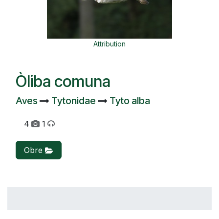
Attribution
Òliba comuna
Aves
Tytonidae
Tyto alba
4
1
Obre