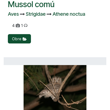
Mussol comú
Aves
Strigidae
Athene noctua
4
1
Obre