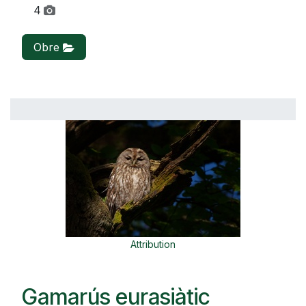
4
Obre
Attribution
Gamarús eurasiàtic