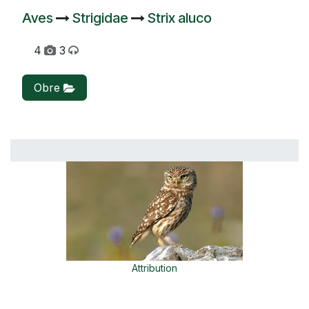
Aves
Strigidae
Strix aluco
4
3
Obre
Attribution