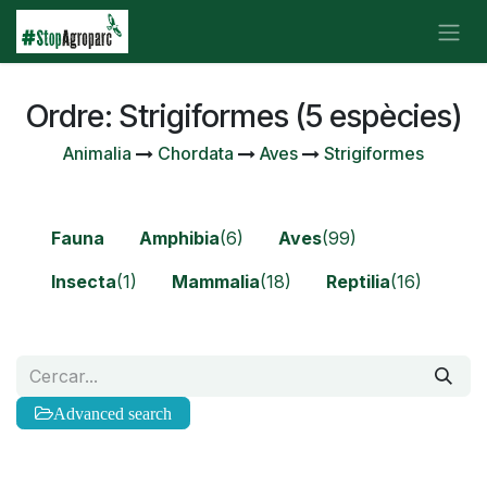
Skip to Content
Ordre: Strigiformes (5 espècies)
Animalia
Chordata
Aves
Strigiformes
Fauna
Amphibia
(6)
Aves
(99)
Insecta
(1)
Mammalia
(18)
Reptilia
(16)
Advanced search