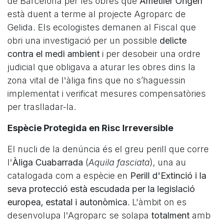
de Barcelona per les obres que
Ametller Origen
està duent a terme al projecte Agroparc de
Gelida. Els ecologistes demanen al Fiscal que
obri una investigació per un possible
delicte
contra el medi ambient
i per desobeir una ordre
judicial que obligava a aturar les obres dins la
zona vital de l'àliga fins que no s’haguessin
implementat i verificat mesures compensatòries
per traslladar-la.
Espècie Protegida en Risc Irreversible
El nucli de la denúncia és el greu perill que corre
l'
Àliga Cuabarrada
(
Aquila fasciata
), una au
catalogada com a espècie en
Perill d'Extinció i la
seva protecció està escudada per la legislació
europea, estatal i autonòmica
. L'àmbit on es
desenvolupa l'Agroparc se solapa
totalment
amb