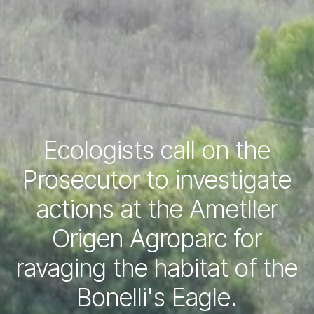
Ecologists call on the
Prosecutor to investigate
actions at the Ametller
Origen Agroparc for
ravaging the habitat of the
Bonelli's Eagle.