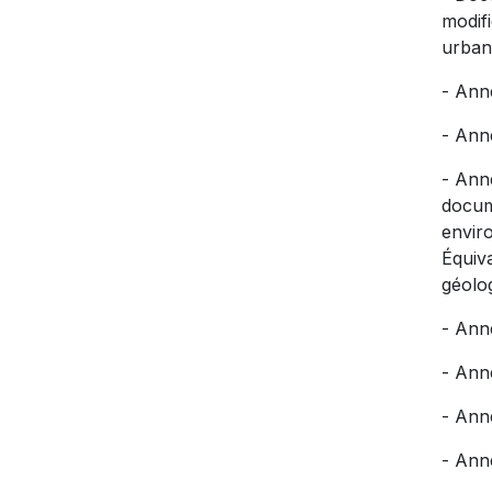
modif
urbani
- Anne
- Ann
- Ann
docum
enviro
Équiv
géolo
- Ann
- Anne
- Ann
- Ann