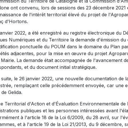
mmission du Territoire de Catalogne et la Commission d'Am
lone ont convenu, lors de sessions des 23 décembre 2021 et
aissance de l'intérêt territorial élevé du projet de l'Agro
nç d'Hortons.
janvier 2022, a été enregistré au registre électronique du 
iques Numériques et du Territoire la demande d'émission d
dification ponctuelle du POUM dans le domaine du Plan par
iétés adjacentes, pour la mise en œuvre du projet Agropar
a Mairie. La demande était accompagnée de l'avancement de 
pondants, et du document initial stratégique.
 suite, le 26 janvier 2022, une nouvelle documentation de l
istrée, remplaçant celle précédemment envoyée, car une err
 de Gelida.
ice Territorial d'Action et d'Évaluation Environnementale 
istrations publiques et les personnes intéressées avant l'é
mément à l'article 18 de la Loi 6/2009, du 28 avril, sur l'
mmes, et à l'article 19 de la Loi 21/2013, du 9 décembre, s