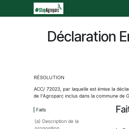
Se rendre au contenu
Accueil
Agroparc
Qu
Déclaration 
RÉSOLUTION
ACC/ 72023, par laquelle est émise la décl
de l'Agroparc inclus dans la commune d
Fai
Faits
(a) Description de la
proposition