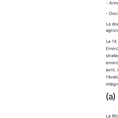
- Ann
- Doc
La do
agron
Le 14
Envir
strat
envir
avril
l'éva
intégr
(a)
La Mo