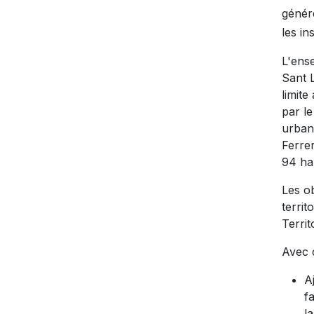
génére
les in
L'ens
Sant L
limit
par le
urbani
Ferrer
94 ha
Les ob
terri
Terri
Avec 
A
f
l