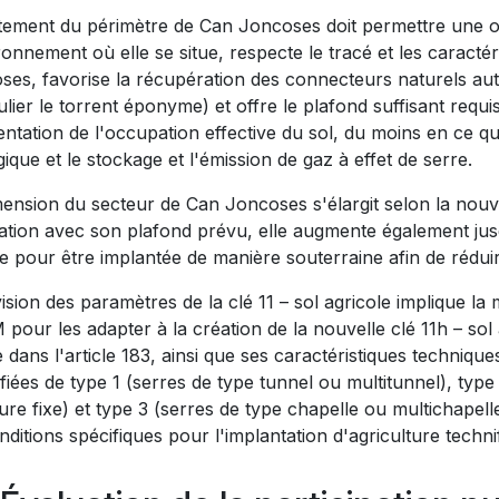
stement du périmètre de Can Joncoses doit permettre une or
ronnement où elle se situe, respecte le tracé et les caracté
ses, favorise la récupération des connecteurs naturels aut
ulier le torrent éponyme) et offre le plafond suffisant req
tation de l'occupation effective du sol, du moins en ce qu
ique et le stockage et l'émission de gaz à effet de serre.
ension du secteur de Can Joncoses s'élargit selon la nouvel
lation avec son plafond prévu, elle augmente également jus
e pour être implantée de manière souterraine afin de rédui
ision des paramètres de la clé 11 – sol agricole implique la 
our les adapter à la création de la nouvelle clé 11h – sol
e dans l'article 183, ainsi que ses caractéristiques techniqu
fiées de type 1 (serres de type tunnel ou multitunnel), typ
ure fixe) et type 3 (serres de type chapelle ou multichapelle 
nditions spécifiques pour l'implantation d'agriculture technif