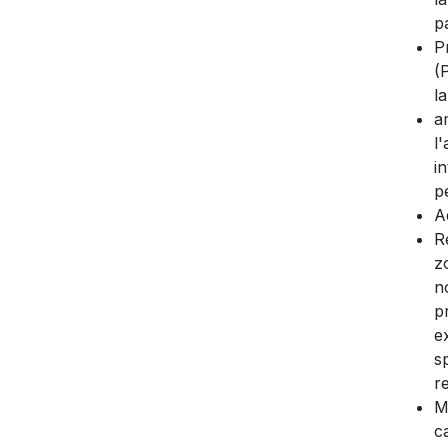
p
P
(
la
a
l
i
p
A
R
z
n
p
e
s
r
M
c