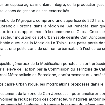
r un espace agroalimentaire intégré, de la production jusqu
stallations de gestion de ses externalités.
emble de l'Agroparc comprend une superficie de 220 ha, situ
lorenç d'Hortons, dans la région de l'Alt Penedès, bien qu
e aux terrains appartenant à la commune de Gelida. Ce sect
 secteur industriel de sol urbanisable délimité Can Joncos
sable autour de la Masia de La Talaia, une petite partie de
ia et une petite zone de sol non urbanisable à l'est de ce se
.
jectifs généraux de la Modification ponctuelle sont précédé
torial élevé de l'action par la Commission du Territoire de
torial Métropolitain de Barcelone, conformément aux antéc
ce cadre urbanistique, les modifications proposées dans le
justement de la zone de Can Joncoses : pour améliorer son i
avoriser la récupération des connecteurs naturels autour des
a connectivité écologique à travers le torrent du même nom, 