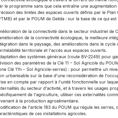
ar le programme sans que cela entraîne une augmentation de
récision des limites des espaces ouverts définis par le Plan 
PTMB) et par le POUM de Gelida : sur la base de ce qui est é
mélioration de la connectivité dans le secteur industriel de
'amélioration de la connectivité écologique, la meilleure int
ntégration dans le paysage, des améliorations dans le cycle 
erméabilité territoriale et l'accès aux espaces ouverts.
daptation des systèmes généraux (route BV-2249) pour gara
évision des paramètres de la Clé 11 – Sol Agricole du POUM
one Clé 11h – Sol Agricole-serres) : pour permettre un nivea
on urbanisable sur la base d'une reconsidération de l'occu
rise en compte par rapport à l'unité fonctionnelle sur laque
xternalités du secteur d'activité, et à travers les usages pr
pécifiquement de l'agriculture, utiliser ces externalités co
evenant à la production agroalimentaire.
odification de l'article 183 du POUM qui régule les serres, d
aractéristiques de ces installations agricoles.