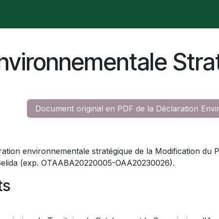
e se passe-t-il ?
Manifesto
Publicaciones
Contencio
Environnementale Stra
Document original en PDF de la Déclaration Envi
aration environnementale stratégique de la Modification du
e Gelida (exp. OTAABA20220005-OAA20230026).
ts