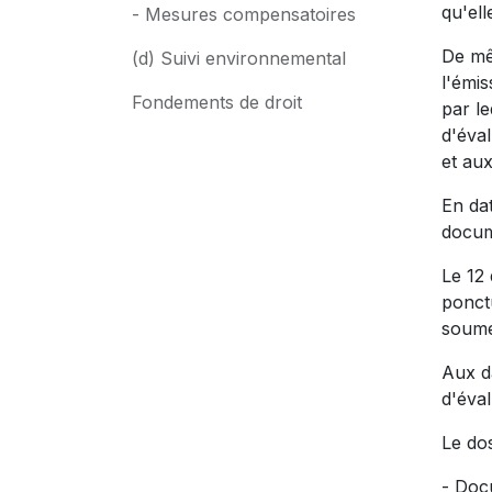
qu'ell
- Mesures compensatoires
De mê
(d) Suivi environnemental
l'émis
Fondements de droit
par le
d'éval
et au
En da
docum
Le 12 
ponct
soumet
Aux da
d'éva
Le do
- Doc