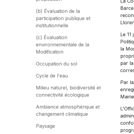
La Co
Barce
(b) Évaluation de la
reconn
participation publique et
Llore
institutionnelle
Le 11 
(c) Évaluation
Polit
environnementale de la
la Mo
Modification
propr
par l
Occupation du sol
corres
Cycle de l'eau
Par la
Milieu naturel, biodiversité et
enreg
connectivité écologique
Mairie
Ambiance atmosphérique et
L'Off
changement climatique
admin
confor
Paysage
progra