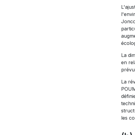
L'aju
l'envi
Jonco
partic
augmen
écolog
La dim
en re
prévu
La rév
POUM p
défini
techni
struct
les co