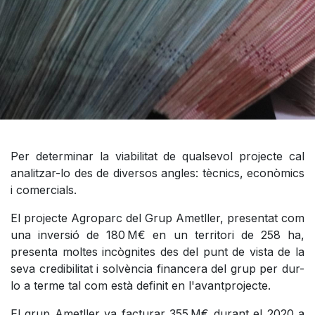
Per determinar la viabilitat de qualsevol projecte cal
analitzar-lo des de diversos angles: tècnics, econòmics
i comercials.
El projecte Agroparc del Grup Ametller, presentat com
una inversió de 180 M€ en un territori de 258 ha,
presenta moltes incògnites des del punt de vista de la
seva credibilitat i solvència financera del grup per dur-
lo a terme tal com està definit en l'avantprojecte.
El grup Ametller va facturar 355 M€ durant el 2020 a