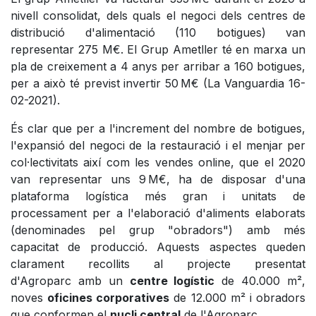
nivell consolidat, dels quals el negoci dels centres de
distribució d'alimentació (110 botigues) van
representar 275 M€. El Grup Ametller té en marxa un
pla de creixement a 4 anys per arribar a 160 botigues,
per a això té previst invertir 50 M€ (La Vanguardia 16-
02-2021).
És clar que per a l'increment del nombre de botigues,
l'expansió del negoci de la restauració i el menjar per
col·lectivitats així com les vendes online, que el 2020
van representar uns 9 M€, ha de disposar d'una
plataforma logística més gran i unitats de
processament per a l'elaboració d'aliments elaborats
(denominades pel grup "obradors") amb més
capacitat de producció. Aquests aspectes queden
clarament recollits al projecte presentat
d'Agroparc amb un
centre logístic
de 40.000 m²,
noves
oficines corporatives
de 12.000 m² i obradors
que conformen el
nucli central
de l'Agroparc.