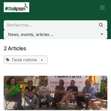
Se rendre au contenu
News, events, articles ...
2 Articles
Taula rodona
×