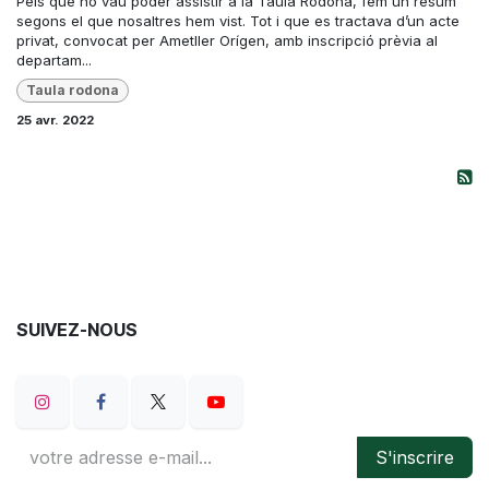
Pels que no vau poder assistir a la Taula Rodona, fem un resum
segons el que nosaltres hem vist. Tot i que es tractava d’un acte
privat, convocat per Ametller Orígen, amb inscripció prèvia al
departam...
Taula rodona
25 avr. 2022
SUIVEZ-NOUS
S'inscrire