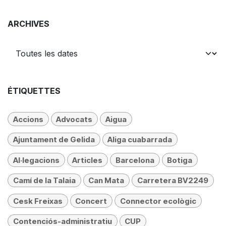
ARCHIVES
ÉTIQUETTES
Accions
Advocats
Aigua
Ajuntament de Gelida
Aliga cuabarrada
Al·legacions
Articles
Barcelona
Botiga
Camí de la Talaia
Can Mata
Carretera BV2249
Cesk Freixas
Concert
Connector ecològic
Contenciós-administratiu
CUP