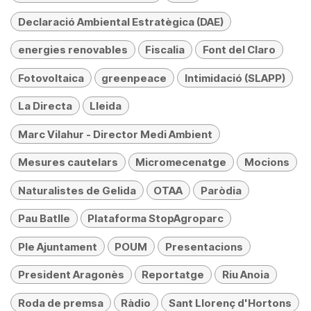
Declaració Ambiental Estratègica (DAE)
energies renovables
Fiscalia
Font del Claro
Fotovoltaica
greenpeace
Intimidació (SLAPP)
La Directa
Lleida
Marc Vilahur - Director Medi Ambient
Mesures cautelars
Micromecenatge
Mocions
Naturalistes de Gelida
OTAA
Paròdia
Pau Batlle
Plataforma StopAgroparc
Ple Ajuntament
POUM
Presentacions
President Aragonès
Reportatge
Riu Anoia
Roda de premsa
Ràdio
Sant Llorenç d'Hortons