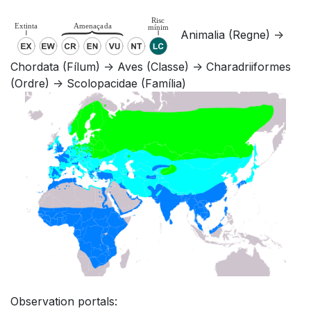
Animalia (Regne) ->
Chordata (Fílum) -> Aves (Classe) -> Charadriiformes
(Ordre) -> Scolopacidae (Família)
Observation portals: