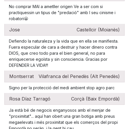
No comprar MAI a ametller origen Ve a ser com si
practiquessin un tipus de "predació" amb l seu cinisme i
robatori😬
Jose
Castellcir (Moianès)
Defiendo la naturaleza y la vida que en ella se manifiesta.
Fuera especular de cara a destruir y hacer dinero contra
DIOS, que creo todo para el bien general, no para
enriquecerse egoísta y sin consciencia. Gracias por
DEFENDER LA VIDA!!!
Montserrat
Vilafranca del Penedès (Alt Penedès)
Signo per la protecció del medi ambient stop agro parc
Rosa Díaz Tarragó
Corçà (Baix Empordà)
Ja està bé de negocis enganyosos amb el menjar de
"proximitat"... aquí han obert una gran botiga amb preus
megaelevats i més proximitat que els comerços del propi
Empordà no seràn...i la gent hi cau.