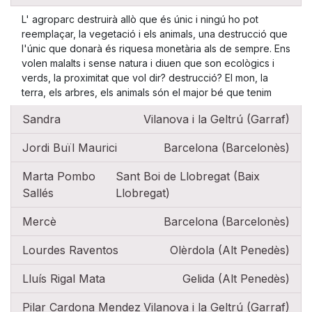
L' agroparc destruirà allò que és únic i ningú ho pot
reemplaçar, la vegetació i els animals, una destrucció que
l'únic que donarà és riquesa monetària als de sempre. Ens
volen malalts i sense natura i diuen que son ecològics i
verds, la proximitat que vol dir? destrucció? El mon, la
terra, els arbres, els animals són el major bé que tenim
Sandra
Vilanova i la Geltrú (Garraf)
Jordi Buïl Maurici
Barcelona (Barcelonès)
Marta Pombo
Sant Boi de Llobregat (Baix
Sallés
Llobregat)
Mercè
Barcelona (Barcelonès)
Lourdes Raventos
Olèrdola (Alt Penedès)
Lluís Rigal Mata
Gelida (Alt Penedès)
Pilar Cardona Mendez
Vilanova i la Geltrú (Garraf)