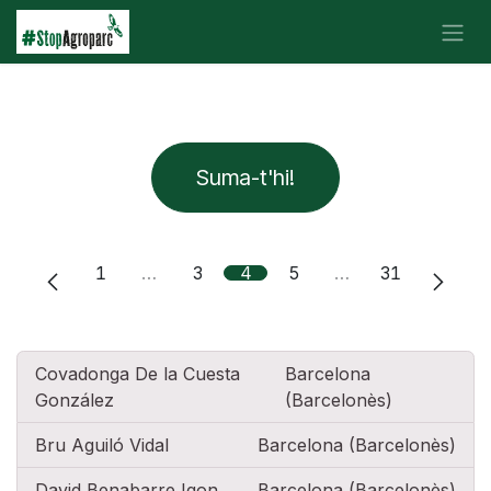
Ir al contenido
Suma-t'hi!
1
…
3
4
5
…
31
Covadonga De la Cuesta
Barcelona
González
(Barcelonès)
Bru Aguiló Vidal
Barcelona (Barcelonès)
David Benabarre Igon
Barcelona (Barcelonès)