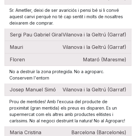
Sr. Ametller, deixi de ser avariciós i pensi bé si li convé
aquest canvi perquè no té cap sentit i molts de nosaltres
deixarem de comprar.
Sergi Pau Gabriel Giral
Vilanova i la Geltrú (Garraf)
Mauri
Vilanova i la Geltrú (Garraf)
Floren
Mataró (Maresme)
No a destruir la zona protegida. No a agroparc.
Conservem l'entorn
Josep Manuel Simó
Vilanova i la Geltrú (Garraf)
Prou de mentides! Amb l’excusa del producte de
proximitat (gran mentida) els preus es disparen. Es un
supermercat com els altres amb productes elitistes i
caríssims. No al negoci destruint la natura! No al Agroparc!
Maria Cristina
Barcelona (Barcelonès)