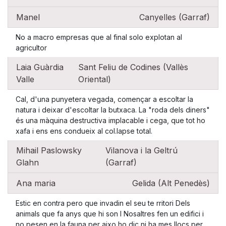
Manel
Canyelles (Garraf)
No a macro empresas que al final solo explotan al
agricultor
Laia Guàrdia
Sant Feliu de Codines (Vallès
Valle
Oriental)
Cal, d'una punyetera vegada, començar a escoltar la
natura i deixar d'escoltar la butxaca. La "roda dels diners"
és una màquina destructiva implacable i cega, que tot ho
xafa i ens ens condueix al col.lapse total.
Mihail Paslowsky
Vilanova i la Geltrú
Glahn
(Garraf)
Ana maria
Gelida (Alt Penedès)
Estic en contra pero que invadin el seu te rritori Dels
animals que fa anys que hi son I Nosaltres fen un edifici i
no pesen en la fauna per aixo ho dic ni ha mes llocs per