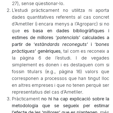
27), sense qüestionar-lo.
L’estudi pràcticament no utilitza ni aporta
dades quantitatives referents al cas concret
d’Ametller (i encara menys a l’Agroparc) si no
que
es basa en dades bibliogràfiques i
estimes de millores ‘
potencials
’ calculades a
partir de ‘
estàndards reconeguts
’ i ‘
bones
pràctiques
’ genèriques
, tal com es reconeix a
la pàgina 6 de l’estudi. I de vegades
simplement es donen i es destaquen com si
fossin titulars (e.g., pàgina 16) valors que
corresponen a processos que han tingut lloc
en altres empreses i que no tenen perquè ser
representatius del cas d’Ametller.
Pràcticament
no hi ha cap explicació sobre la
metodologia que se segueix per estimar
l’efecte de les ‘millores’ que es plantegen
, més