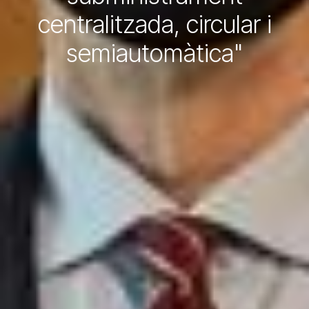
centralitzada, circular i
semiautomàtica"