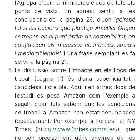
l’Agroparc com a immillorable des de tots els
punts de vista. En aquest sentit, a les
conclusions de la pàgina 28, diuen ‘
gairebé
totes les accions que planteja Ametller Origen
es troben en el punt òptim de sostenibilitat, on
conflueixen els interessos econòmics, socials
i mediambientals
’, i una frase semblant es fa
servir a la pàgina 21.
La discussió sobre l’
impacte en els llocs de
treball
(pàgina 11) és d’una superficialitat i
candidesa increïble. Aquí i en altres llocs de
l’estudi
es posa Amazon com l’exemple a
seguir
, quan tots sabem que les condicions
de treball a Amazon han estat denunciades
repetidament. Per exemple a Forbes i al NY
Times (
https://www.forbes.com/sites/
), que
no són precisament gaire enemics de les