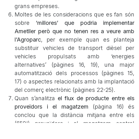
grans empreses.
Moltes de les consideracions que es fan són
sobre
‘millores’ que podria implementar
Ametller però que no tenen res a veure amb
l’Agroparc
, per exemple quan es planteja
substituir vehicles de transport dièsel per
vehicles propulsats amb ‘energies
alternatives’ (pàgines 16, 19), una major
automatització dels processos (pàgines 15,
17) o aspectes relacionats amb la implantació
del comerç electrònic (pàgines 22-25).
Quan s’analitza
el flux de producte entre els
proveïdors i el magatzem
(pàgina 16) és
conclou que la distància mitjana entre els
(650!) proveïdors i el magatzem central
augmentaria, però en canvi la distància total