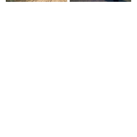
en
News, events, articles ...
#
Accions