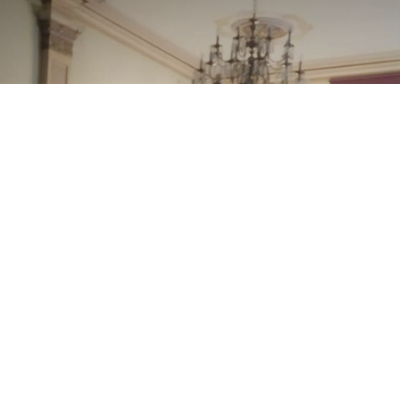
Presentació de
StopAgroparc a Gelida