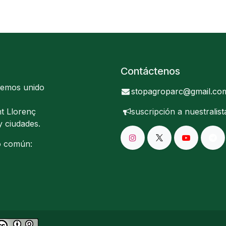
Contáctenos
hemos unido
stopagroparc@gmail.co
t Llorenç
suscripción a nuestra
lis
y ciudades.
o común: