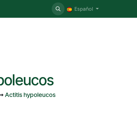
o administrativo
Español
ypoleucos
Actitis hypoleucos