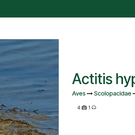
é está pasando?
Manifesto
Publicaciones
Contencios
Actitis h
Aves
Scolopacidae
4
1