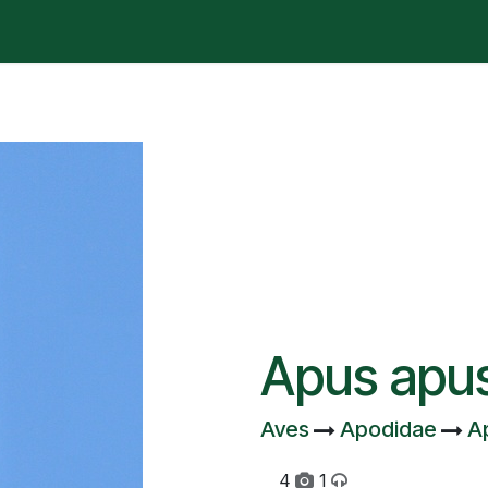
é está pasando?
Manifesto
Publicaciones
Contencios
Apus apu
Aves
Apodidae
A
4
1