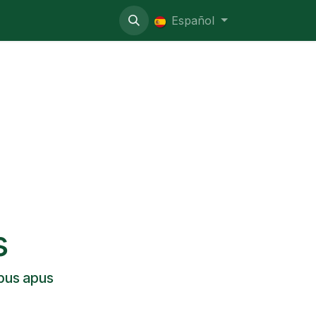
o administrativo
Español
s
pus apus